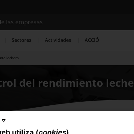
de las empresas
Buscador
Sectores
Actividades
ACCIÓ
ento lechero
Internacionalización
Servicios de Innovación
Servicios 
trol del rendimiento lech
o ▽
eb utiliza (
cookies
)