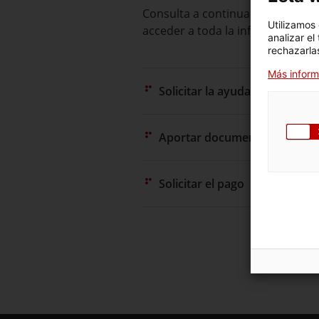
Consulta a continuación todas la
Utilizamos
acceder a toda la información y 
analizar el
rechazarlas
Más inform
Solicitar la ayuda
Aportar documentación, alega
Solicitar el pago