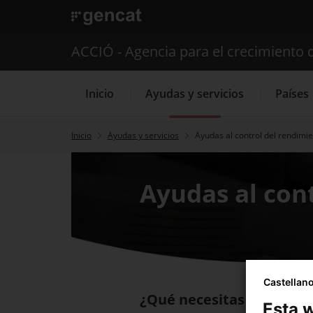
. Abrir en una nueva ventana.
ACCIÓ - Agencia para el crecimiento 
Inicio
Ayudas y servicios
Países
Inicio
Ayudas y servicios
Ayudas al control del rendimi
Servicios de 
Ayudas al con
Castellan
¿Qué necesitas hacer?
Esta w