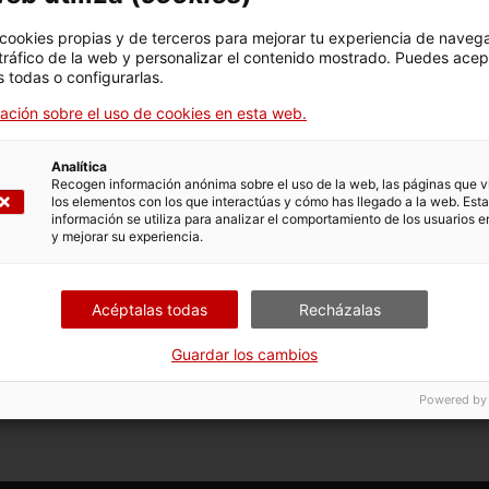
s opciones vinculadas al trámite. Selecciona la que se cor
 cookies propias y de terceros para mejorar tu experiencia de naveg
condiciones de tramitación.
 tráfico de la web y personalizar el contenido mostrado. Puedes acep
 todas o configurarlas.
ación sobre el uso de cookies en esta web.
Analítica
Recogen información anónima sobre el uso de la web, las páginas que vi
los elementos con los que interactúas y cómo has llegado a la web. Esta
r o desistir
información se utiliza para analizar el comportamiento de los usuarios e
y mejorar su experiencia.
Acéptalas todas
Recházalas
Guardar los cambios
Powered by