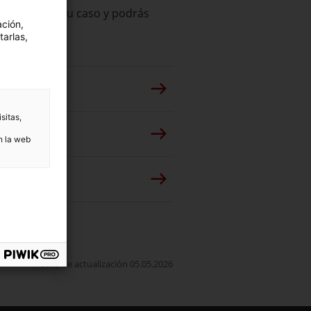
responda con tu caso y podrás
ación,
tarlas,
sitas,
n la web
Fecha de actualización 05.05.2026