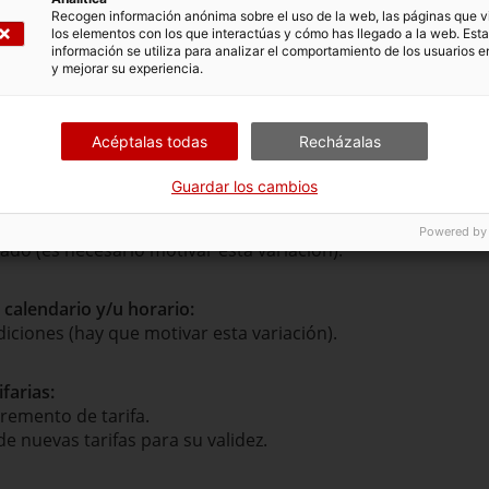
Recogen información anónima sobre el uso de la web, las páginas que vi
los elementos con los que interactúas y cómo has llegado a la web. Esta
información se utiliza para analizar el comportamiento de los usuarios e
 itinerario concesional:
y mejorar su experiencia.
 modificación propuesta, donde se explicará, si procede:
e las localidades que se quieren incluir o suprimir del itine
e los nuevos recorridos con expresión de los servicios coinc
Acéptalas todas
Recházalas
isponibilidad de los medios necesarios para su explotación.
Guardar los cambios
l recorrido y/o paradas
(que no impliquen la modificación del
Powered by
cado (es necesario motivar esta variación).
 calendario y/u horario:
iciones (hay que motivar esta variación).
farias:
cremento de tarifa.
 nuevas tarifas para su validez.