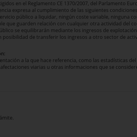
xigidos en el Reglamento CE 1370/2007, del Parlamento Eur
encia expresa al cumplimiento de las siguientes condiciones
rvicio público a liquidar, ningún coste variable, ninguna 
able que guarden relación con cualquier otra actividad del c
público se equilibrarán mediante los ingresos de explotación
 posibilidad de transferir los ingresos a otro sector de act
ón:
tación a la que hace referencia, como las estadísticas del s
 afectaciones viarias u otras informaciones que se conside
ámite.