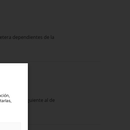
retera
dependientes
de la
ación,
o del año siguiente al de
tarlas,