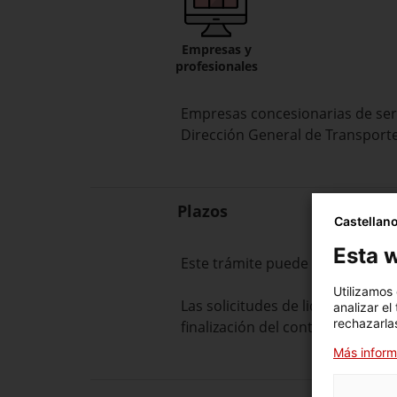
Empresas y
profesionales
Empresas concesionarias de ser
Dirección General
de Transport
Plazos
Castellan
Esta w
Este trámite puede solicitarse 
Utilizamos
Las solicitudes de liquidación 
analizar el
rechazarlas
finalización del contrato.
Más inform