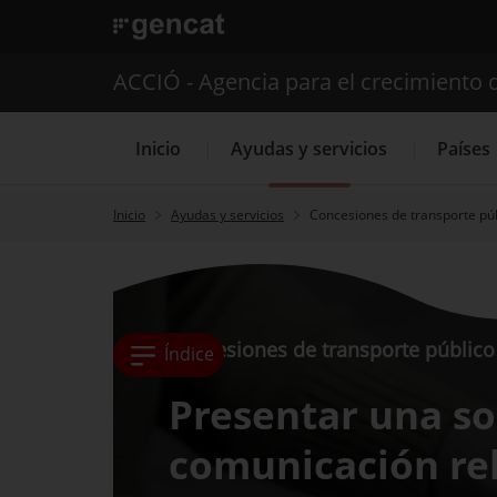
. Abrir en una nueva ventana.
ACCIÓ - Agencia para el crecimiento 
Inicio
Ayudas y servicios
Países
Inicio
Ayudas y servicios
Concesiones de transporte púb
Servicios de 
Concesiones de transporte público 
Índice
Presentar una so
comunicación rel