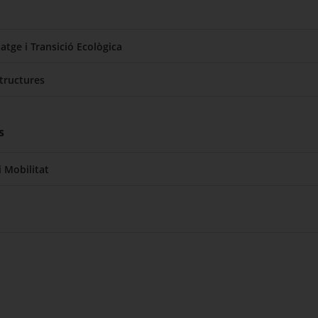
atge i Transició Ecològica
structures
s
i Mobilitat