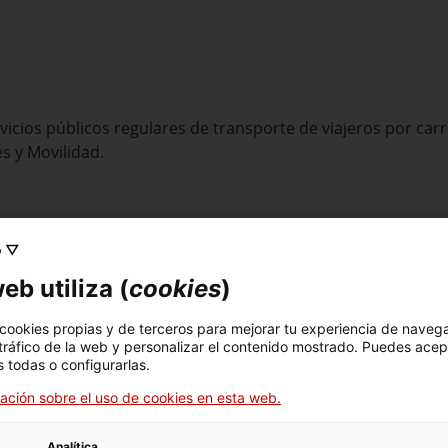
vicios
públicos regulares de transporte
de viajeros por car
es
y Movilidad
.
o ▽
eb utiliza (
cookies
)
en cualquier momento.
 cookies propias y de terceros para mejorar tu experiencia de naveg
de contrato programa deben presentarse antes del 31 de ener
 tráfico de la web y personalizar el contenido mostrado. Puedes acep
 todas o configurarlas.
ación sobre el uso de cookies en esta web.
Analítica