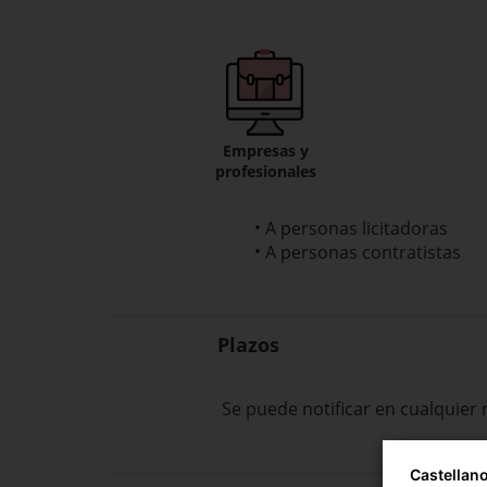
Empresas y
profesionales
A personas licitadoras
A personas contratistas
Plazos
Se puede notificar en cualquie
Castellan