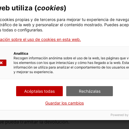
eb utiliza (
cookies
)
 cookies propias y de terceros para mejorar tu experiencia de naveg
ámite.
 tráfico de la web y personalizar el contenido mostrado. Puedes acep
 todas o configurarlas.
ación sobre el uso de cookies en esta web.
Analítica
Recogen información anónima sobre el uso de la web, las páginas que vi
los elementos con los que interactúas y cómo has llegado a la web. Esta
os originales de depósito, constituidos en metálico, emitid
información se utiliza para analizar el comportamiento de los usuarios e
tar un duplicado a la Caja General de Depósitos. Hay que ten
y mejorar su experiencia.
or a 450,76 €, se publica el anuncio de pérdida de resguardo 
atalunya (DOGC).
Acéptalas todas
Recházalas
 inferior a 450,76 €, el anuncio se expone en el tablero de a
en las delegaciones del Gobierno de la Generalitat.
Guardar los cambios
s desde la publicación de la pérdida del resguardo, sin qu
a devolución, la Caja General de Depósitos emite el duplicad
Powered by
que pueda tramitar la devolución.