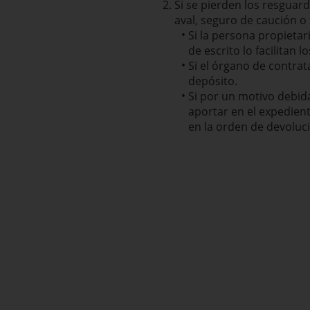
Si se pierden los resguar
aval, seguro de caución o 
Si la persona propietar
de escrito lo facilitan
Si el órgano de contrat
depósito.
Si por un motivo debida
aportar en el expedient
en la orden de devoluc