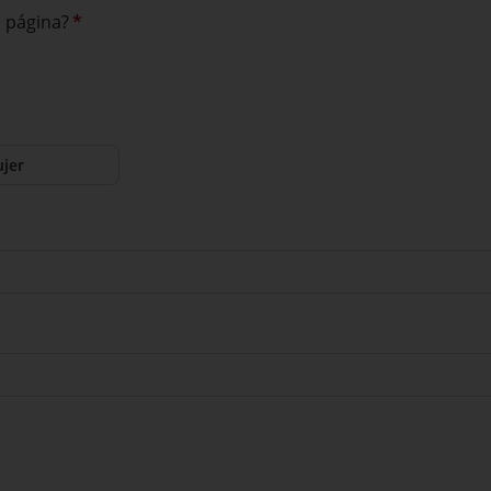
a página?
*
jer