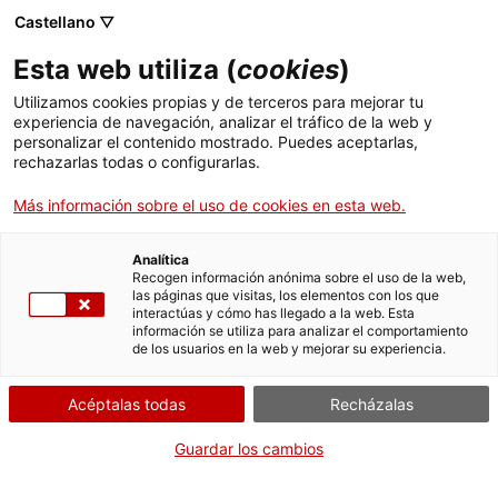
Menú
Busc
. Abrir en una nueva ventana.
Castellano ▽
Esta web utiliza (
cookies
)
ACCIÓ - Agencia para el crecimiento de las empresas
ACCIÓ - Agencia para el crecimiento de las empresas
Buscador
Utilizamos cookies propias y de terceros para mejorar tu
Inicio
Premios Generalitat Girona
experiencia de navegación, analizar el tráfico de la web y
personalizar el contenido mostrado. Puedes aceptarlas,
rechazarlas todas o configurarlas.
Ayudas y servicios
Presentar la candidatura
Más información sobre el uso de cookies en esta web.
Países
Servicios de Internacionalización
Analítica
Sectores
Recogen información anónima sobre el uso de la web,
Por Internet
Presencialmente
las páginas que visitas, los elementos con los que
Servicios de Innovación
Servicios para Startups
interactúas y cómo has llegado a la web. Esta
Actividades
información se utiliza para analizar el comportamiento
. Acceder a Formulario electrónico de prese
Iniciar
Consulta dónde
de los usuarios en la web y mejorar su experiencia.
ACCIÓ
CUÁNDO
Acéptalas todas
Recházalas
Contacto
Fuera de plazo
Guardar los cambios
Del 28/02/2026 al 28/03/2026
Idioma:
es