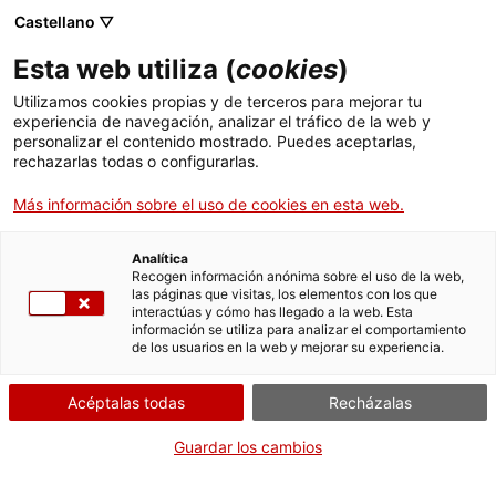
Menú
Busc
. Abrir en una nueva ventana.
Castellano ▽
Esta web utiliza (
cookies
)
ACCIÓ - Agencia para el crecimiento de las empresas
ACCIÓ - Agencia para el crecimiento de las empresas
Buscador
Utilizamos cookies propias y de terceros para mejorar tu
Inicio
Subvenciones para la movilidada de artistas
experiencia de navegación, analizar el tráfico de la web y
para actuaciones y/o giras en l’ámbito de la
personalizar el contenido mostrado. Puedes aceptarlas,
rechazarlas todas o configurarlas.
música y las artes escénicas
Ayudas y servicios
Más información sobre el uso de cookies en esta web.
Países
Solicitar la subvención
Servicios de Internacionalización
Analítica
Sectores
Recogen información anónima sobre el uso de la web,
las páginas que visitas, los elementos con los que
Servicios de Innovación
Servicios para Startups
interactúas y cómo has llegado a la web. Esta
Actividades
información se utiliza para analizar el comportamiento
Por Internet
Presencialmente
de los usuarios en la web y mejorar su experiencia.
ACCIÓ
. Acceder a Sol·licitar inscripció al procés sel
Iniciar
Consulta dónde
Acéptalas todas
Recházalas
Contacto
Infórmate sobre otras formas de tramitar
Guardar los cambios
Idioma:
es
CUÁNDO