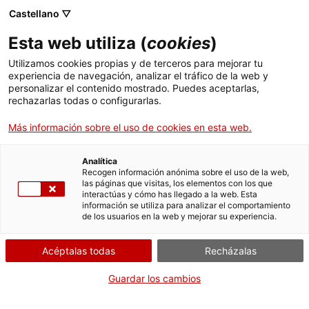
Menú
Busc
. Abrir en una nueva ventana.
Castellano ▽
Esta web utiliza (
cookies
)
ACCIÓ - Agencia para el crecimiento de las empresas
ACCIÓ - Agencia para el crecimiento de las empresas
Buscador
Utilizamos cookies propias y de terceros para mejorar tu
Inicio
experiencia de navegación, analizar el tráfico de la web y
Subvenciones para cupones a la
personalizar el contenido mostrado. Puedes aceptarlas,
rechazarlas todas o configurarlas.
Ayudas y servicios
competitividad empresarial:
Innovación
Más información sobre el uso de cookies en esta web.
Países
Servicios de Internacionalización
Analítica
Sectores
Recogen información anónima sobre el uso de la web,
las páginas que visitas, los elementos con los que
Servicios de Innovación
Servicios para Startups
interactúas y cómo has llegado a la web. Esta
Actividades
¿Qué necesitas hacer?
información se utiliza para analizar el comportamiento
de los usuarios en la web y mejorar su experiencia.
Consulta a continuación todas las opciones
ACCIÓ
vinculadas al trámite. Selecciona la que se
Acéptalas todas
Recházalas
corresponda con tu caso y podrás acceder a
Contacto
toda la información y condiciones de
Guardar los cambios
tramitación.
Idioma:
es