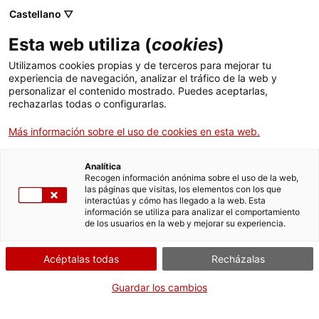
Menú
Busc
. Abrir en una nueva ventana.
Castellano ▽
Esta web utiliza (
cookies
)
ACCIÓ - Agencia para el crecimiento de las empresas
ACCIÓ - Agencia para el crecimiento de las empresas
Buscador
Utilizamos cookies propias y de terceros para mejorar tu
Inicio
Devolución de tasas de los procesos selectivos
experiencia de navegación, analizar el tráfico de la web y
de la DG de Función Pública
personalizar el contenido mostrado. Puedes aceptarlas,
rechazarlas todas o configurarlas.
Ayudas y servicios
Solicitar la devolución
Más información sobre el uso de cookies en esta web.
Países
Servicios de Internacionalización
Analítica
Sectores
Recogen información anónima sobre el uso de la web,
las páginas que visitas, los elementos con los que
Servicios de Innovación
Servicios para Startups
Por Internet
interactúas y cómo has llegado a la web. Esta
Actividades
información se utiliza para analizar el comportamiento
de los usuarios en la web y mejorar su experiencia.
. Acceder a Formulario
Iniciar
ACCIÓ
Acéptalas todas
Recházalas
CUÁNDO
Contacto
Guardar los cambios
En cualquier momento
Idioma:
es