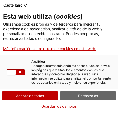
Menú
Busc
. Abrir en una nueva ventana.
Castellano ▽
Esta web utiliza (
cookies
)
ACCIÓ - Agencia para el crecimiento de las empresas
ACCIÓ - Agencia para el crecimiento de las empresas
Buscador
Utilizamos cookies propias y de terceros para mejorar tu
Inicio
experiencia de navegación, analizar el tráfico de la web y
personalizar el contenido mostrado. Puedes aceptarlas,
rechazarlas todas o configurarlas.
Ayudas y servicios
Más información sobre el uso de cookies en esta web.
Países
Servicios de Internacionalización
Analítica
Sectores
Recogen información anónima sobre el uso de la web,
las páginas que visitas, los elementos con los que
Servicios de Innovación
Servicios para Startups
interactúas y cómo has llegado a la web. Esta
Actividades
Enterprise Europe Network (EEN)
información se utiliza para analizar el comportamiento
de los usuarios en la web y mejorar su experiencia.
ACCIÓ
Conecta tu pyme al mundo
Acéptalas todas
Recházalas
Contacto
Guardar los cambios
Idioma:
es
Si eres una empresa innovadora que busca socios