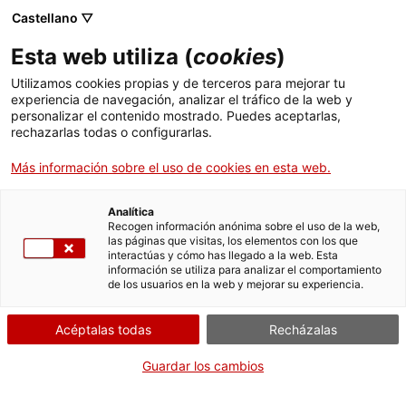
Menú
Busc
. Abrir en una nueva ventana.
Castellano ▽
Esta web utiliza (
cookies
)
ACCIÓ - Agencia para el crecimiento de las empresas
ACCIÓ - Agencia para el crecimiento de las empresas
Buscador
Utilizamos cookies propias y de terceros para mejorar tu
Inicio
experiencia de navegación, analizar el tráfico de la web y
personalizar el contenido mostrado. Puedes aceptarlas,
rechazarlas todas o configurarlas.
Ayudas y servicios
Más información sobre el uso de cookies en esta web.
Países
Servicios de Internacionalización
Analítica
Sectores
Recogen información anónima sobre el uso de la web,
las páginas que visitas, los elementos con los que
Servicios de Innovación
Servicios para Startups
interactúas y cómo has llegado a la web. Esta
Actividades
Oficina Exterior de Cataluña en Miami
información se utiliza para analizar el comportamiento
de los usuarios en la web y mejorar su experiencia.
ACCIÓ
¿Quieres hacer negocios en
Acéptalas todas
Recházalas
el sur de los Estados
Contacto
Unidos?
Guardar los cambios
Idioma:
es
¿Quieres que tu empresa aproveche las nuevas
oportunidades