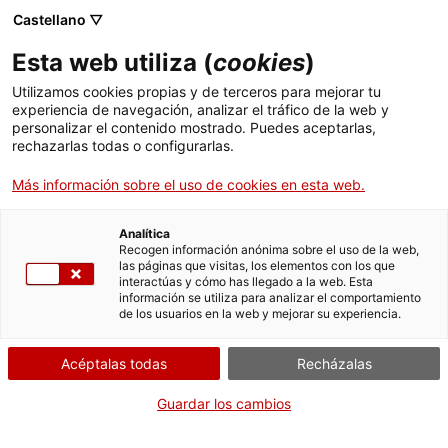
Menú
Busc
. Abrir en una nueva ventana.
Castellano ▽
Esta web utiliza (
cookies
)
ACCIÓ - Agencia para el crecimiento de las empresas
ACCIÓ - Agencia para el crecimiento de las empresas
Buscador
Utilizamos cookies propias y de terceros para mejorar tu
Inicio
experiencia de navegación, analizar el tráfico de la web y
personalizar el contenido mostrado. Puedes aceptarlas,
rechazarlas todas o configurarlas.
Ayudas y servicios
Más información sobre el uso de cookies en esta web.
Países
Servicios de Internacionalización
Analítica
Sectores
Recogen información anónima sobre el uso de la web,
las páginas que visitas, los elementos con los que
Servicios de Innovación
Servicios para Startups
interactúas y cómo has llegado a la web. Esta
Actividades
Oficina Exterior de Cataluña en Miami
información se utiliza para analizar el comportamiento
de los usuarios en la web y mejorar su experiencia.
ACCIÓ
¿Quieres hacer negocios en
Acéptalas todas
Recházalas
el sur de los Estados
Contacto
Unidos?
Guardar los cambios
Idioma:
es
¿Quieres que tu empresa aproveche las nuevas
oportunidades