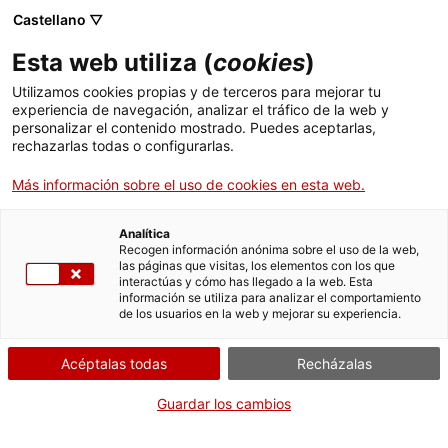
Menú
Busc
. Abrir en una nueva ventana.
Castellano ▽
Esta web utiliza (
cookies
)
ACCIÓ - Agencia para el crecimiento de las empresas
ACCIÓ - Agencia para el crecimiento de las empresas
Buscador
Utilizamos cookies propias y de terceros para mejorar tu
Inicio
experiencia de navegación, analizar el tráfico de la web y
Solicitud de la prestación de la
personalizar el contenido mostrado. Puedes aceptarlas,
rechazarlas todas o configurarlas.
Ayudas y servicios
ayuda para morir
Más información sobre el uso de cookies en esta web.
Países
Servicios de Internacionalización
Analítica
Sectores
Recogen información anónima sobre el uso de la web,
¿Qué necesitas hacer?
las páginas que visitas, los elementos con los que
Servicios de Innovación
Servicios para Startups
interactúas y cómo has llegado a la web. Esta
Actividades
información se utiliza para analizar el comportamiento
Consulta a continuación todas las opciones
de los usuarios en la web y mejorar su experiencia.
vinculadas al trámite. Selecciona la que se
ACCIÓ
corresponda con tu caso y podrás acceder a
Acéptalas todas
Recházalas
toda la información y condiciones de
Contacto
tramitación.
Guardar los cambios
Idioma:
es