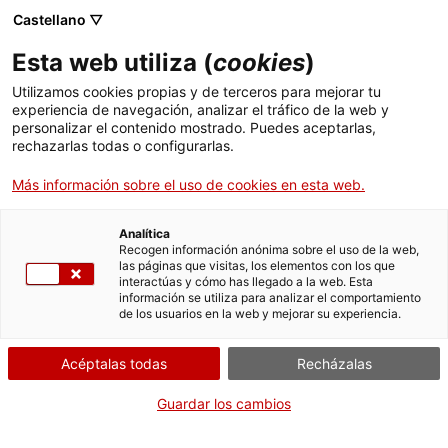
Menú
Busc
. Abrir en una nueva ventana.
Castellano ▽
Esta web utiliza (
cookies
)
ACCIÓ - Agencia para el crecimiento de las empresas
ACCIÓ - Agencia para el crecimiento de las empresas
Buscador
Utilizamos cookies propias y de terceros para mejorar tu
Inicio
Exención de las pruebas de acceso a ciclos
experiencia de navegación, analizar el tráfico de la web y
formativos
personalizar el contenido mostrado. Puedes aceptarlas,
rechazarlas todas o configurarlas.
Ayudas y servicios
Sol·licitar l'exempció
Más información sobre el uso de cookies en esta web.
Países
Servicios de Internacionalización
Analítica
Sectores
Recogen información anónima sobre el uso de la web,
las páginas que visitas, los elementos con los que
Servicios de Innovación
Servicios para Startups
Por Internet
Presencialmente
interactúas y cómo has llegado a la web. Esta
Actividades
información se utiliza para analizar el comportamiento
de los usuarios en la web y mejorar su experiencia.
. Acceder a Solicitud de exención
Iniciar
Consulta dónde
ACCIÓ
Acéptalas todas
Recházalas
CUÁNDO
Contacto
Guardar los cambios
En cualquier momento
Idioma:
es