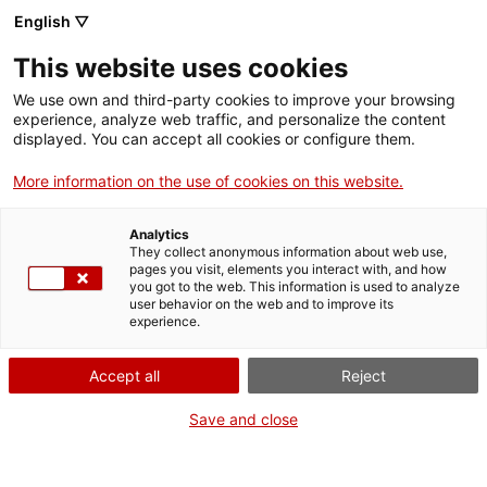
Menú
Cerc
. Obre en una nova finestra.
English ▽
This website uses cookies
ACCIÓ - Agència per la Competitivitat de l'Empresa
ACCIÓ - Agència per la Competitivitat de l'Empresa
Cercador
We use own and third-party cookies to improve your browsing
Inici
experience, analyze web traffic, and personalize the content
displayed. You can accept all cookies or configure them.
Ajuts i serveis
Ho sentim! Aquesta pàgina ja no
existeix
More information on the use of cookies on this website.
Països
Potser buscaves algun dels
serveis
que ofereix ACCIÓ,
Analytics
Serveis d'internacionalització
Serveis d'innovació
una
activitat de la nostra agenda
, un contingut del
They collect anonymous information about web use,
Sectors
pages you visit, elements you interact with, and how
banc de coneixement empresarial
o un ajut del
you got to the web. This information is used to analyze
Convocatòries d'ajuts obertes
Últimes notícies
cercador
d’ajuts i serveis
.
Activitats
user behavior on the web and to improve its
experience.
O potser vols conèixer les noves pàgines sobre els
Properes activitats
països on internacionalitzar-te
o sobre com
innovar al
ACCIÓ
Accept all
Reject
teu sector
.
. Obre en una nova finestra.
Contacte
Si el que busques no es troba entre aquestes opcions
Save and close
vés a la
pàgina d’inici
o
contacta amb nosaltres
.
Idioma:
ca