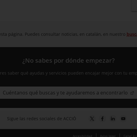
sta página. Puedes consultar noticias, en catalán, en nuestro
busc
¿No sabes por dónde empezar?
res saber qué ayudas y servicios pueden encajar mejor con tu em
Cuéntanos qué buscas y te ayudaremos a encontrarlo
Sigue las redes sociales de ACCIÓ
Accesibilidad
Aviso legal
Canal ét