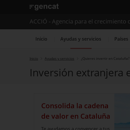
. Abrir en una nueva ventana.
ACCIÓ - Agencia para el crecimiento 
Inicio
Ayudas y servicios
Países
Inicio
Ayudas y servicios
¿Quieres invertir en Cataluña?
Inversión extranjera 
Servicios de 
Consolida la cadena
de valor en Cataluña
Te ayudamos a convencer a tus