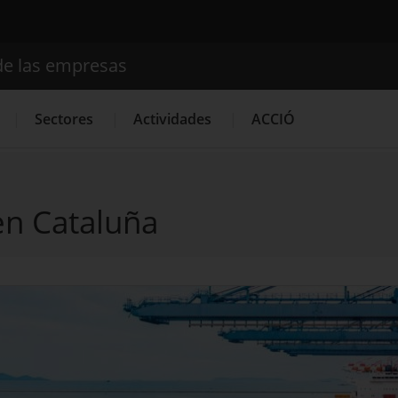
de las empresas
Buscador
Sectores
Actividades
ACCIÓ
en Cataluña
Internacionalización
Servicios de Innovación
Servicios 