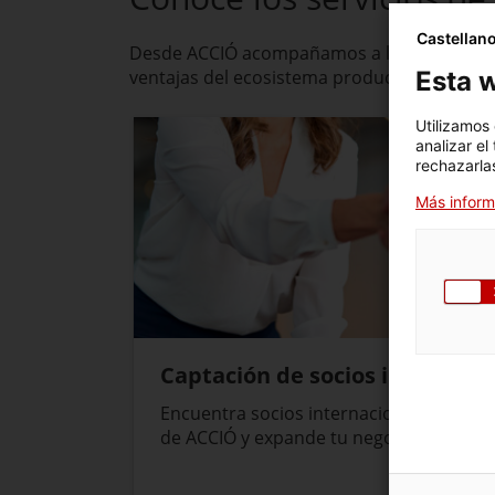
Castellan
Desde ACCIÓ acompañamos a las empresas ex
ventajas del ecosistema productivo de nues
Esta w
Utilizamos
analizar el
rechazarlas
Más inform
Captación de socios internaci
Encuentra socios internacionales para 
de ACCIÓ y expande tu negocio globalm