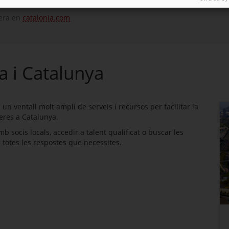
jera en
catalonia.com
a i Catalunya
n ventall molt ampli de serveis i recursos per facilitar la
eres a Catalunya.
b socis locals, accedir a talent qualificat o buscar les
 totes les respostes que necessites.