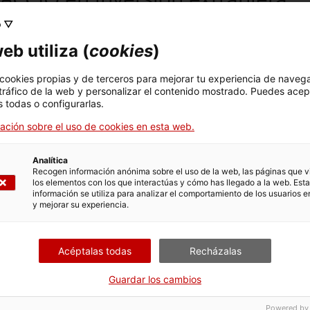
o ▽
tranjeras a hacer realidad sus proyectos en Cataluña, en
tra casa a través de apoyo personalizado.
eb utiliza (
cookies
)
 cookies propias y de terceros para mejorar tu experiencia de naveg
 tráfico de la web y personalizar el contenido mostrado. Puedes acep
 todas o configurarlas.
ación sobre el uso de cookies en esta web.
Analítica
Recogen información anónima sobre el uso de la web, las páginas que vi
los elementos con los que interactúas y cómo has llegado a la web. Esta
información se utiliza para analizar el comportamiento de los usuarios e
y mejorar su experiencia.
onales
Apoyo para empresa
Cataluña
Acéptalas todas
Recházalas
tu empresa con la ayuda
ente
ACCIÓ ofrece soporte a e
Guardar los cambios
Cataluña para facilitar su
Powered by