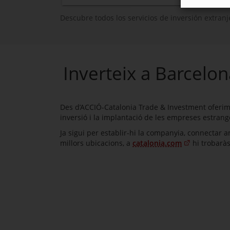
Descubre todos los servicios de inversión extran
Inverteix a Barcelon
Des d’ACCIÓ-Catalonia Trade & Investment oferim u
inversió i la implantació de les empreses estrang
Ja sigui per establir-hi la companyia, connectar am
millors ubicacions, a
catalonia.com
hi trobaràs