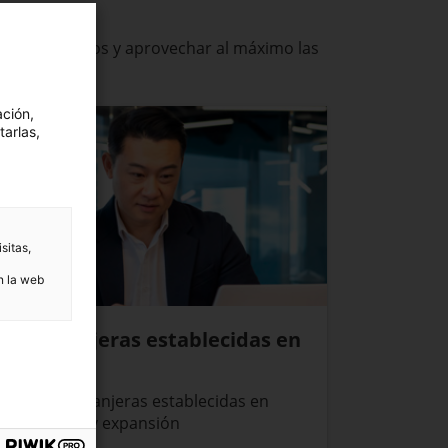
contrar socios y aprovechar al máximo las
ación,
tarlas,
sitas,
n la web
s extranjeras establecidas en
mpresas extranjeras establecidas en
 crecimiento y expansión