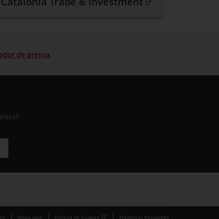
Catalonia Trade & Investment
. Abrir en una nueva ventana.
ador de prensa
.
presa?
ico
Mapa web
Política de Cookies
Preguntas frecuentes