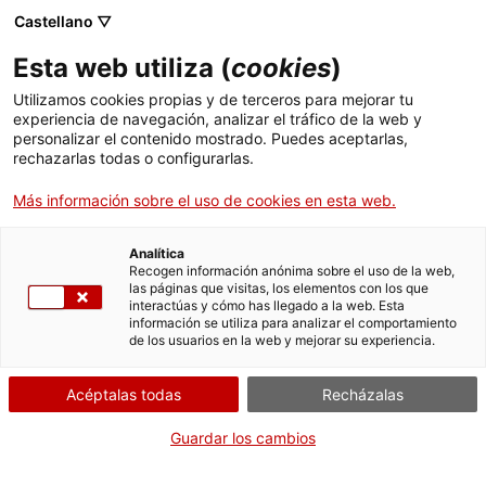
Menú
Busc
. Abrir en una nueva ventana.
Castellano ▽
Esta web utiliza (
cookies
)
ACCIÓ - Agencia para el crecimiento de las empresas
ACCIÓ - Agencia para el crecimiento de las empresas
Buscador
Utilizamos cookies propias y de terceros para mejorar tu
Inicio
experiencia de navegación, analizar el tráfico de la web y
Declaración de idoneidad de la
personalizar el contenido mostrado. Puedes aceptarlas,
rechazarlas todas o configurarlas.
Ayudas y servicios
Unidad de experiencia para la
atención a las personas afectadas
Más información sobre el uso de cookies en esta web.
Países
por el síndrome de sensibilización
Servicios de Internacionalización
central
Analítica
Sectores
Recogen información anónima sobre el uso de la web,
las páginas que visitas, los elementos con los que
Servicios de Innovación
Servicios para Startups
interactúas y cómo has llegado a la web. Esta
Actividades
información se utiliza para analizar el comportamiento
de los usuarios en la web y mejorar su experiencia.
ACCIÓ
¿Qué necesitas hacer?
Acéptalas todas
Recházalas
Contacto
Consulta a continuación todas las opciones
Guardar los cambios
vinculadas al trámite. Selecciona la que se
Idioma:
es
corresponda con tu caso y podrás acceder a