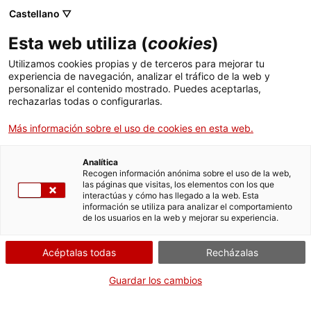
Menú
Busc
. Abrir en una nueva ventana.
Castellano ▽
Esta web utiliza (
cookies
)
ACCIÓ - Agencia para el crecimiento de las empresas
ACCIÓ - Agencia para el crecimiento de las empresas
Buscador
Utilizamos cookies propias y de terceros para mejorar tu
Inicio
experiencia de navegación, analizar el tráfico de la web y
Ayudas a proyectos de
personalizar el contenido mostrado. Puedes aceptarlas,
rechazarlas todas o configurarlas.
Ayudas y servicios
investigación en materia de
asuntos religiosos (RELIG)
Más información sobre el uso de cookies en esta web.
Países
Servicios de Internacionalización
Analítica
Sectores
Recogen información anónima sobre el uso de la web,
las páginas que visitas, los elementos con los que
Servicios de Innovación
Servicios para Startups
interactúas y cómo has llegado a la web. Esta
Actividades
¿Qué necesitas hacer?
información se utiliza para analizar el comportamiento
de los usuarios en la web y mejorar su experiencia.
Consulta a continuación todas las opciones
ACCIÓ
vinculadas al trámite. Selecciona la que se
Acéptalas todas
Recházalas
corresponda con tu caso y podrás acceder a
Contacto
toda la información y condiciones de
Guardar los cambios
tramitación.
Idioma:
es