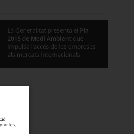
La Generalitat presenta el
Pla
2015 de Medi Ambient
que
impulsa l'accés de les empreses
als mercats internacionals
ció,
ptar-les,