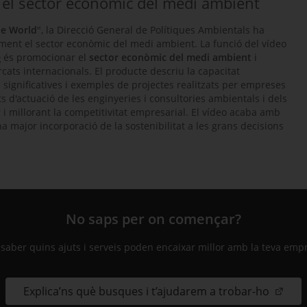
el sector econòmic del medi ambient
he World
", la Direcció General de Polítiques Ambientals ha
ment el sector econòmic del medi ambient. La funció del vídeo
e
és promocionar el
sector econòmic del medi ambient
i
rcats internacionals. El producte descriu la capacitat
significatives i exemples de projectes realitzats per empreses
 d'actuació de les enginyeries i consultories ambientals i dels
 i millorant la competitivitat empresarial. El vídeo acaba amb
na major incorporació de la sostenibilitat a les grans decisions
No saps per on començar?
 saber quins ajuts i serveis poden encaixar millor amb la teva emp
Explica’ns què busques i t’ajudarem a trobar-ho