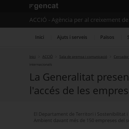
. Obre en una nova finestra.
ACCIÓ - Agència per al creixement d
Inici
Ajuts i serveis
Països
Inici
ACCIÓ
Sala de premsa i comunicació
Cercador 
internacionals
Serveis d'internacionalització
La Generalitat prese
l'accés de les empres
El Departament de Territori i Sostenibilitat
Ambient davant més de 150 empreses del s