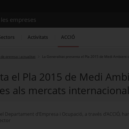
e les empreses
Cercador
Sectors
Activitats
ACCIÓ
de premsa i actualitat
La Generalitat presenta el Pla 2015 de Medi Ambient 
Serveis d'innovació
Convocatòries d'ajuts obertes
Últim
nta el Pla 2015 de Medi Amb
es als mercats internaciona
 i el Departament d’Empresa i Ocupació, a través d’ACCIÓ, ha
ector