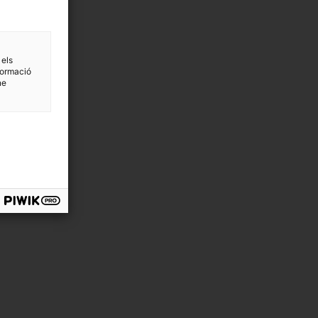
 els
formació
ne