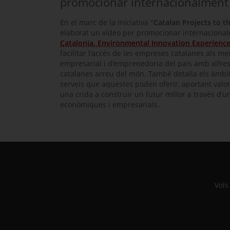
promocionar internacionalment 
En el marc de la iniciativa "
Catalan Projects to t
elaborat un vídeo per promocionar internacional
Catalonia. Environmental Innovation Experienc
facilitar l'accés de les empreses catalanes als me
empresarial i d'emprenedoria del país amb xifres 
catalanes arreu del món. També detalla els àmbits
serveis que aquestes poden oferir, aportant valor
una crida a construir un futur millor a través d’u
econòmiques i empresarials.
Vols