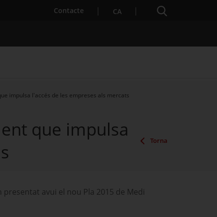
Cercador
. Obre en una nova finestra.
Contacte
CA
que impulsa l'accés de les empreses als mercats
es notícies
Properes activitats
ient que impulsa
Torna
ls
n presentat avui el nou Pla 2015 de Medi