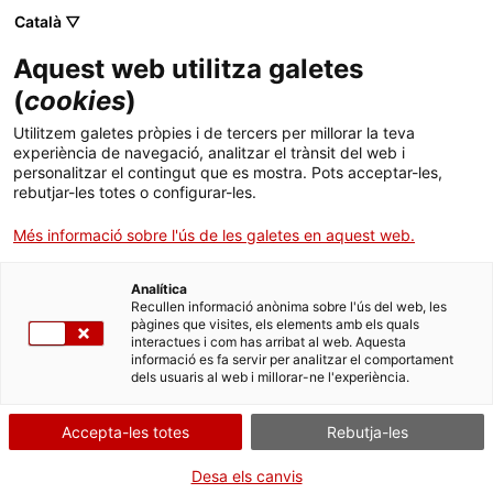
Menú
Cerc
. Obre en una nova finestra.
Català ▽
Aquest web utilitza galetes
ACCIÓ - Agència per al creixement de les empreses
ACCIÓ - Agència per al creixement de les empreses
Cercador
(
cookies
)
Inici
Es crea el Clúster de Materials Avançats de
Utilitzem galetes pròpies i de tercers per millorar la teva
Catalunya, liderat per 21 empreses que
experiència de navegació, analitzar el trànsit del web i
Ajuts i serveis
personalitzar el contingut que es mostra. Pots acceptar-les,
facturen 282 milions d'euros
rebutjar-les totes o configurar-les.
Països
Més informació sobre l'ús de les galetes en aquest web.
El conseller d’Empresa i Ocupació, Felip Puig, ha presentat aquest
Serveis d'internacionalització
Serveis d'innovació
Sectors
dijous el nou clúster que té el suport de la Generalitat a través
d’ACCIÓ, l’agència per a la competitivitat de l’empresa catalana
Analítica
Convocatòries d'ajuts obertes
Últimes notícies
Recullen informació anònima sobre l'ús del web, les
Activitats
pàgines que visites, els elements amb els quals
07/05/2015
12:58
interactues i com has arribat al web. Aquesta
Properes activitats
informació es fa servir per analitzar el comportament
ACCIÓ
dels usuaris al web i millorar-ne l'experiència.
El conseller d’Empresa i Ocupació, Felip Puig, ha presentat
aquest dijous el nou clúster que té el suport de la
. Obre en una nova finestra.
Contacte
Generalitat a través d’ACCIÓ, l’agència per a la
Accepta-les totes
Rebutja-les
competitivitat de l’empresa catalana
.
L’acte ha reunit totes les empreses i entitats catalanes que
ca
Desa els canvis
en són membres, com
Ames, Engicom, Advanced