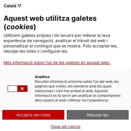
Menú
Cerc
. Obre en una nova finestra.
Català ▽
Aquest web utilitza galetes
ACCIÓ - Agència per al creixement de les empreses
ACCIÓ - Agència per al creixement de les empreses
Cercador
(
cookies
)
Inici
Més de 2.000 persones es reuneixen al 2n
Utilitzem galetes pròpies i de tercers per millorar la teva
Congrés Catalunya Emprèn, l'espai de
experiència de navegació, analitzar el trànsit del web i
Ajuts i serveis
personalitzar el contingut que es mostra. Pots acceptar-les,
trobada de totes les emprenedories del país
rebutjar-les totes o configurar-les.
Països
Més informació sobre l'ús de les galetes en aquest web.
El conseller d’Empresa i Ocupació, Felip Puig, ha destacat durant
Serveis d'internacionalització
Serveis d'innovació
Sectors
la inauguració de la jornada la importància de l’emprenedoria per
"generar més i millor ocupació i noves oportunitats de models de
Analítica
Convocatòries d'ajuts obertes
Últimes notícies
Recullen informació anònima sobre l'ús del web, les
negoci, reforçant la nostra economia per garantir la cohesió
Activitats
pàgines que visites, els elements amb els quals
social"
interactues i com has arribat al web. Aquesta
Properes activitats
informació es fa servir per analitzar el comportament
ACCIÓ
04/06/2015
03:15
dels usuaris al web i millorar-ne l'experiència.
. Obre en una nova finestra.
Contacte
El conseller d’Empresa i Ocupació, Felip Puig, ha destacat
Accepta-les totes
Rebutja-les
durant la inauguració de la jornada la importància de
l’emprenedoria per "generar més i millor ocupació i noves
ca
Desa els canvis
oportunitats de models de negoci, reforçant la nostra