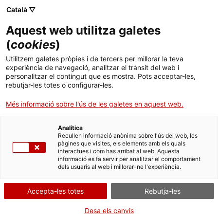
Menú
Cerc
. Obre en una nova finestra.
Català ▽
Aquest web utilitza galetes
ACCIÓ - Agència per al creixement de les empreses
ACCIÓ - Agència per al creixement de les empreses
Cercador
(
cookies
)
Inici
El Govern modifica els estatuts d'ACCIÓ per
Utilitzem galetes pròpies i de tercers per millorar la teva
adaptar-los a la nova legislació de
experiència de navegació, analitzar el trànsit del web i
Ajuts i serveis
personalitzar el contingut que es mostra. Pots acceptar-les,
reestructuració del sector públic
rebutjar-les totes o configurar-les.
Països
Més informació sobre l'ús de les galetes en aquest web.
Es tracta d’una modificació instrumental que adapta els estatuts
Serveis d'internacionalització
Serveis d'innovació
Sectors
de l’organització a les noves lleis que agilitzen l’activitat
administrativa
Analítica
Convocatòries d'ajuts obertes
Últimes notícies
Recullen informació anònima sobre l'ús del web, les
Activitats
pàgines que visites, els elements amb els quals
06/10/2015
12:58
interactues i com has arribat al web. Aquesta
Properes activitats
informació es fa servir per analitzar el comportament
ACCIÓ
dels usuaris al web i millorar-ne l'experiència.
Es tracta d’una modificació instrumental que adapta els
estatuts de l’organització a les noves lleis que agilitzen
. Obre en una nova finestra.
Contacte
l’activitat administrativa
.
Accepta-les totes
Rebutja-les
Alguns dels principals canvis introduïts són la
racionalització de les estructures d’orientació i
ca
Desa els canvis
assessorament de la política de l’empresa o el canvi de