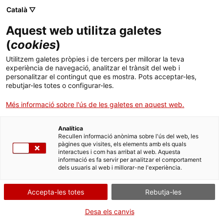
Menú
Cerc
. Obre en una nova finestra.
Català ▽
Aquest web utilitza galetes
ACCIÓ - Agència per al creixement de les empreses
ACCIÓ - Agència per al creixement de les empreses
Cercador
(
cookies
)
Inici
La Generalitat consolida l'aposta per fer de
Utilitzem galetes pròpies i de tercers per millorar la teva
Catalunya un referent mundial en l'àmbit
experiència de navegació, analitzar el trànsit del web i
Ajuts i serveis
personalitzar el contingut que es mostra. Pots acceptar-les,
smart amb una forta implicació al Smart City
rebutjar-les totes o configurar-les.
Expo World Congress 2016
Països
Més informació sobre l'ús de les galetes en aquest web.
Serveis d'internacionalització
Serveis d'innovació
Sectors
El president de la Generalitat, Carles Puigdemont, inaugurarà
Analítica
Convocatòries d'ajuts obertes
Últimes notícies
dimarts dia 15 la sisena edició del congrés internacional de les
Recullen informació anònima sobre l'ús del web, les
Activitats
smart cities, que tindrà lloc fins al 17 de novembre a Fira de
pàgines que visites, els elements amb els quals
Barcelona Gran Via
interactues i com has arribat al web. Aquesta
Properes activitats
informació es fa servir per analitzar el comportament
ACCIÓ
dels usuaris al web i millorar-ne l'experiència.
11/11/2016
02:25
. Obre en una nova finestra.
Contacte
Accepta-les totes
Rebutja-les
El president de la Generalitat de Catalunya, Carles
Puigdemont, inaugurarà dimarts dia 15 la sisena edició del
ca
Desa els canvis
congrés internacional de les
smart cities
, que tindrà lloc