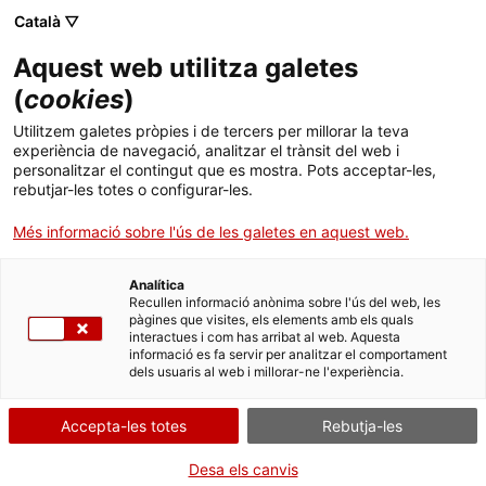
Menú
Cerc
. Obre en una nova finestra.
Català ▽
Aquest web utilitza galetes
ACCIÓ - Agència per al creixement de les empreses
ACCIÓ - Agència per al creixement de les empreses
Cercador
(
cookies
)
Inici
Joan Romero, nou conseller delegat d’ACCIÓ
Utilitzem galetes pròpies i de tercers per millorar la teva
experiència de navegació, analitzar el trànsit del web i
Ajuts i serveis
personalitzar el contingut que es mostra. Pots acceptar-les,
El Govern de la Generalitat ha nomenat avui Joan Romero nou
rebutjar-les totes o configurar-les.
conseller delegat d’ACCIÓ, l’agència per a la competitivitat per a
Països
l’empresa
Més informació sobre l'ús de les galetes en aquest web.
Serveis d'internacionalització
Serveis d'innovació
Sectors
13/06/2017
05:39
Analítica
Convocatòries d'ajuts obertes
Últimes notícies
Recullen informació anònima sobre l'ús del web, les
Activitats
pàgines que visites, els elements amb els quals
El Govern de la Generalitat ha nomenat avui
Joan Romero
nou
interactues i com has arribat al web. Aquesta
conseller delegat d’
ACCIÓ
, l’agència per a la competitivitat per a
Properes activitats
informació es fa servir per analitzar el comportament
l’empresa.
ACCIÓ
dels usuaris al web i millorar-ne l'experiència.
Nascut a Barcelona l’any 1972,
Joan Romero
és llicenciat en
. Obre en una nova finestra.
Economia per la Universitat de Barcelona, màster en Direcció
Contacte
Accepta-les totes
Rebutja-les
d’Operacions, i Diplomatura DAF en Direcció d’Operacions i
Innovació per ESADE. Ha estat professor d’Economia Mundial i
ca
Desa els canvis
Espanyola a la Universitat de Barcelona.