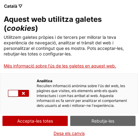
Menú
Cerc
. Obre en una nova finestra.
Català ▽
Aquest web utilitza galetes
ACCIÓ - Agència per al creixement de les empreses
ACCIÓ - Agència per al creixement de les empreses
Cercador
(
cookies
)
Inici
La Generalitat crea una eina online que
Utilitzem galetes pròpies i de tercers per millorar la teva
recomana a pimes i startups les opcions de
experiència de navegació, analitzar el trànsit del web i
Ajuts i serveis
personalitzar el contingut que es mostra. Pots acceptar-les,
finançament alternatiu més adients al seu
rebutjar-les totes o configurar-les.
projecte
Països
Més informació sobre l'ús de les galetes en aquest web.
Serveis d'internacionalització
Serveis d'innovació
Sectors
Analítica
Convocatòries d'ajuts obertes
Últimes notícies
08/02/2018
11:55
Recullen informació anònima sobre l'ús del web, les
Activitats
pàgines que visites, els elements amb els quals
interactues i com has arribat al web. Aquesta
Properes activitats
informació es fa servir per analitzar el comportament
ACCIÓ
dels usuaris al web i millorar-ne l'experiència.
. Obre en una nova finestra.
Contacte
Accepta-les totes
Rebutja-les
ca
Desa els canvis