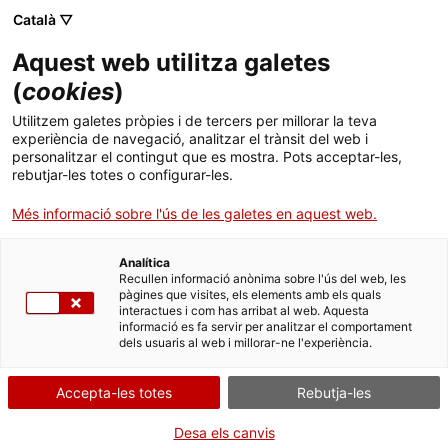
Menú
Cerc
. Obre en una nova finestra.
Català ▽
Aquest web utilitza galetes
ACCIÓ - Agència per al creixement de les empreses
ACCIÓ - Agència per al creixement de les empreses
Cercador
(
cookies
)
Inici
Genomcore capta 1 MEUR dels fons Next
Utilitzem galetes pròpies i de tercers per millorar la teva
Generation per aplicar intel·ligència artificial
experiència de navegació, analitzar el trànsit del web i
Ajuts i serveis
personalitzar el contingut que es mostra. Pots acceptar-les,
en la personalització del tractament del
rebutjar-les totes o configurar-les.
càncer
Països
Més informació sobre l'ús de les galetes en aquest web.
Serveis d'internacionalització
Serveis d'innovació
Sectors
La companyia lidera i coordina la integració de dades clíniques,
Analítica
Convocatòries d'ajuts obertes
Últimes notícies
genòmiques, anatomopatòlogues i imatges radiològiques de
Recullen informació anònima sobre l'ús del web, les
Activitats
2.000 pacients amb càncer metastàtic
pàgines que visites, els elements amb els quals
interactues i com has arribat al web. Aquesta
Properes activitats
BIOTECNOLOGIA
informació es fa servir per analitzar el comportament
ACCIÓ
dels usuaris al web i millorar-ne l'experiència.
16/10/2022
11:00
. Obre en una nova finestra.
Contacte
Accepta-les totes
Rebutja-les
ca
Desa els canvis