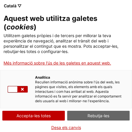
Menú
Cerc
. Obre en una nova finestra.
Català ▽
Aquest web utilitza galetes
ACCIÓ - Agència per al creixement de les empreses
ACCIÓ - Agència per al creixement de les empreses
Cercador
(
cookies
)
Inici
L’empresa catalana RUBI Group obre una
Utilitzem galetes pròpies i de tercers per millorar la teva
delegació comercial a Turquia i preveu
experiència de navegació, analitzar el trànsit del web i
Ajuts i serveis
personalitzar el contingut que es mostra. Pots acceptar-les,
triplicar-hi la facturació durant el 2023
rebutjar-les totes o configurar-les.
Països
Més informació sobre l'ús de les galetes en aquest web.
La companyia rubinenca, fabricant d’eines per al tall i la col·locació
Serveis d'internacionalització
Serveis d'innovació
Sectors
de ceràmica, recupera d’aquesta manera la presència a un dels
principals mercats en la producció d’aquest material
Analítica
Convocatòries d'ajuts obertes
Últimes notícies
Recullen informació anònima sobre l'ús del web, les
Activitats
pàgines que visites, els elements amb els quals
TURQUIA
MAQUINÀRIA I BÉNS D'EQUIP
interactues i com has arribat al web. Aquesta
Properes activitats
04/12/2022
11:00
informació es fa servir per analitzar el comportament
ACCIÓ
dels usuaris al web i millorar-ne l'experiència.
. Obre en una nova finestra.
Contacte
Accepta-les totes
Rebutja-les
ca
Desa els canvis