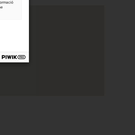
formació
ne