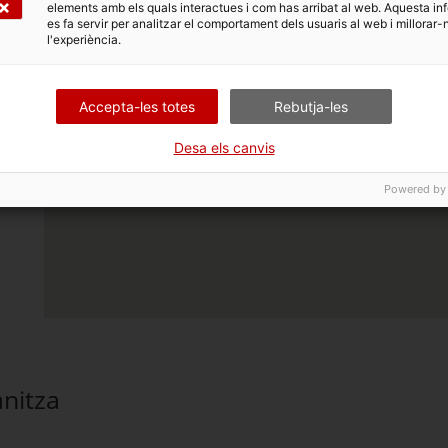
elements amb els quals interactues i com has arribat al web. Aquesta in
es fa servir per analitzar el comportament dels usuaris al web i millorar-
l'experiència.
Accepta-les totes
Rebutja-les
Desa els canvis
Powered by
nitza