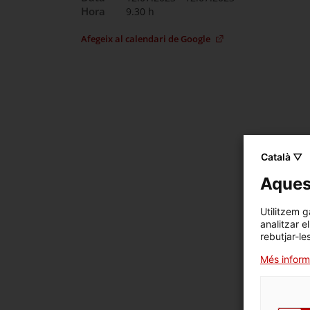
Hora
9.30 h
Afegeix al calendari de Google
Català ▽
Aquest
Utilitzem g
analitzar e
rebutjar-le
Més inform