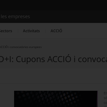
e les empreses
Cercador
Sectors
Activitats
ACCIÓ
 ACCIÓ i convocatòries europees
+D+I: Cupons ACCIÓ i convoc
Serveis d'innovació
Convocatòries d'ajuts obertes
Últim
E
só
co