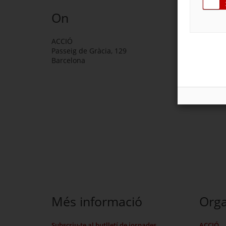
On
ACCIÓ
Passeig de Gràcia, 129
Barcelona
Més informació
Orga
Subscriu-te al butlletí de jornades
ACCIÓ