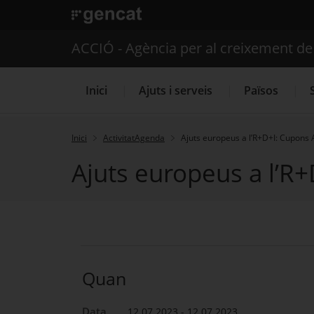
. Obre en una nova finestra.
ACCIÓ - Agència per al creixement d
Inici
Ajuts i serveis
Països
Inici
ActivitatAgenda
Ajuts europeus a l’R+D+I: Cupons
Ajuts europeus a l’R
Serveis d'internacionalització
Quan
Data
12.07.2023 - 12.07.2023