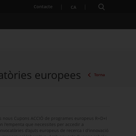
Cercador
. Obre en una nova finestra.
Contacte
CA
atòries europees
es notícies
Properes activitats
Torna
ls nous Cupons ACCIÓ de programes europeus R+D+I
n l'empenta que necessites per accedir a
nvocatòries d'ajuts europeus de recerca i d'innovació