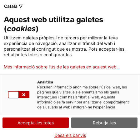
Menú
Cerc
. Obre en una nova finestra.
Català ▽
Aquest web utilitza galetes
ACCIÓ - Agència per al creixement de les empreses
ACCIÓ - Agència per al creixement de les empreses
(
cookies
)
Cercador
Inici
L’acció forma part de la gira per presentar el projecte AINA a totes
Utilitzem galetes pròpies i de tercers per millorar la teva
les comunitats de parlants, especialment la comunitat a l’exterior
experiència de navegació, analitzar el trànsit del web i
Ajuts i serveis
personalitzar el contingut que es mostra. Pots acceptar-les,
26.04.2022
17:35
rebutjar-les totes o configurar-les.
Països
Més informació sobre l'ús de les galetes en aquest web.
Serveis d'internacionalització
Serveis d'innovació
Sectors
Analítica
Convocatòries d'ajuts obertes
Últimes notícies
Recullen informació anònima sobre l'ús del web, les
Activitats
pàgines que visites, els elements amb els quals
interactues i com has arribat al web. Aquesta
Properes activitats
informació es fa servir per analitzar el comportament
ACCIÓ
dels usuaris al web i millorar-ne l'experiència.
. Obre en una nova finestra.
Contacte
Accepta-les totes
Rebutja-les
ca
Desa els canvis