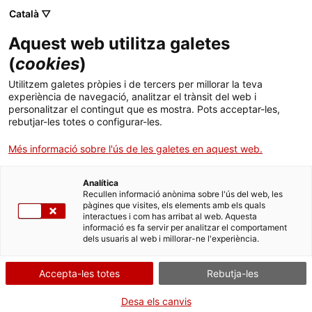
Menú
Cerc
. Obre en una nova finestra.
Català ▽
Aquest web utilitza galetes
ACCIÓ - Agència per al creixement de les empreses
ACCIÓ - Agència per al creixement de les empreses
(
cookies
)
Cercador
01.09.2021
12:36
Inici
Utilitzem galetes pròpies i de tercers per millorar la teva
experiència de navegació, analitzar el trànsit del web i
Ajuts i serveis
personalitzar el contingut que es mostra. Pots acceptar-les,
rebutjar-les totes o configurar-les.
Països
Més informació sobre l'ús de les galetes en aquest web.
Serveis d'internacionalització
Serveis d'innovació
Sectors
Analítica
Convocatòries d'ajuts obertes
Últimes notícies
Recullen informació anònima sobre l'ús del web, les
Activitats
pàgines que visites, els elements amb els quals
interactues i com has arribat al web. Aquesta
Properes activitats
informació es fa servir per analitzar el comportament
ACCIÓ
dels usuaris al web i millorar-ne l'experiència.
Dos espais al Tecnocampus que
nodreixen l'ecosistema emprenedor:
. Obre en una nova finestra.
Contacte
Accepta-les totes
Rebutja-les
nova incubadora d’innovació tèxtil i
FabLab Reimagine Textile Design & Tech
Idioma:
ca
Desa els canvis