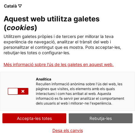
Menú
Cerc
. Obre en una nova finestra.
Català ▽
Aquest web utilitza galetes
ACCIÓ - Agència per al creixement de les empreses
ACCIÓ - Agència per al creixement de les empreses
Cercador
(
cookies
)
Inici
Compliance per a empreses innovadores
Utilitzem galetes pròpies i de tercers per millorar la teva
experiència de navegació, analitzar el trànsit del web i
Ajuts i serveis
personalitzar el contingut que es mostra. Pots acceptar-les,
Articles i altres publicacions
rebutjar-les totes o configurar-les.
Països
Més informació sobre l'ús de les galetes en aquest web.
Serveis d'internacionalització
Serveis d'innovació
Sectors
Analítica
Convocatòries d'ajuts obertes
Últimes notícies
Recullen informació anònima sobre l'ús del web, les
Activitats
pàgines que visites, els elements amb els quals
interactues i com has arribat al web. Aquesta
Properes activitats
informació es fa servir per analitzar el comportament
ACCIÓ
dels usuaris al web i millorar-ne l'experiència.
. Obre en una nova finestra.
Contacte
Accepta-les totes
Rebutja-les
ca
Desa els canvis