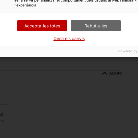
es fa servir per analitzar el comportament dels usuaris al web i millorar-
l'experiència.
el nombre de membres que hi participen. Els canvis en la
m ho fan en la societat industrial, i això vol dir que els
a succeeixen significativament més de pressa.
Accepta-les totes
Rebutja-les
senvolupament tecnològic social i econòmic, i per tant estem
esenvolupament de la societat en xarxa implica per a
Desa els canvis
pidament i, de l’altra, que qualsevol indústria pot quedar-
Powered by
AMUNT
l
pa
rt