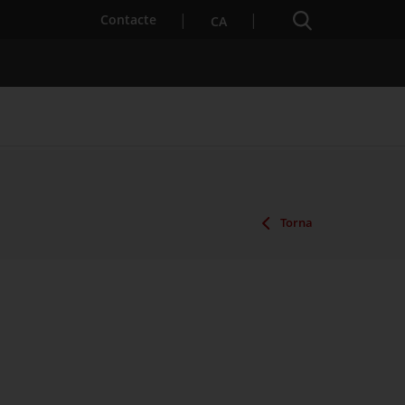
Cercador
. Obre en una nova finestra.
Contacte
CA
es notícies
Properes activitats
Torna