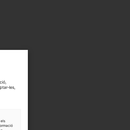
ció,
ptar-les,
 els
formació