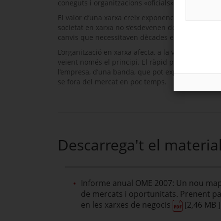
coneguts i organitzacions «oficials».
El valor d’una xarxa creix exponencialment amb 
societat en xarxa no s’esdevenen de forma lineal co
canvis que necessitaven dècades en el passat ar
L’organització en xarxa afecta, a la vegada, el de
veient només el principi. El ràpid potencial de d
l’empresa, d’una banda, que pot expansionar-se rà
se fora del mercat en poc temps.
Descarrega't el materia
Informe anual OME 2007: Un nou ma
de mercats i oportunitats. Prenent pa
en les xarxes de negocis
[2,46 MB ]