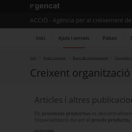
. Obre en una nova finestra.
ACCIÓ - Agència per al creixement d
Inici
Ajuts i serveis
Països
Inici
Ajuts i serveis
Banc de coneixement
Cercador 
Creixent organització 
Serveis d'internacionalització
Articles i altres publicaci
Els
processos productius
es descentralitzen
l'especialització durant el
procés productiu
01/02/2008