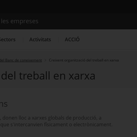
e les empreses
Cercador
Sectors
Activitats
ACCIÓ
del Banc de coneixement
Creixent organització del treball en xarxa
del treball en xarxa
Serveis d'innovació
Convocatòries d'ajuts obertes
Últim
ons
, donen lloc a xarxes globals de producció, a
, que s'intercanvien físicament o electrònicament.