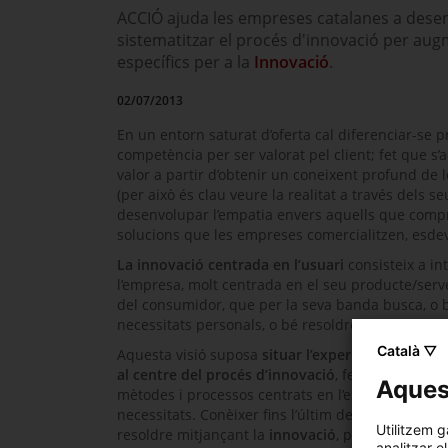
ACCIÓ ajuda les empreses catalanes a desen
sistematitzar el procés d'innovació per aug
específics per a la
Innovació
.
02/07/2013
En un entorn saturat d’oferta cal diferenciar-se p
competència per ser valorat pel client; fet que s’
valor a partir d’obtenir un coneixent profund de 
(per això és clau veure la realitat a través dels seu
desenvolupar l’empatia envers aquells que compre
solucions que les empreses comercialitzen, esde
La innovació centrada en l’usuari
consisteix a int
l’empresa, molt centrada en el seu producte/servei
del consumidor, que per la seva banda busca, o b
necessitats personals, o bé resoldre problemes c
Català ▽
Aquesta visió suposa
situar l’experiència a la que
al centre del procés d’innovació
, fet que fa nece
Aquest
mètodes i processos centrats en l’estudi dels se
necessitats. Conèixer fins l’últim detall la probl
Utilitzem g
resoldre mitjançant la
innovació
, posant al seu s
analitzar e