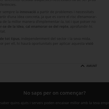
ferències.
ar sempre la
innovació
a partir de problemes i necessitats
 partir d’una idea concreta, ja que es corre el risc d’enamorar-
a de la millor manera d’implementar-la, tot i que potser no
r-se de la idea, cal enamorar-se del repte
, aprofundir-hi.
tat.
de tot tipus
, independenment del sector i la seva mida.
lor per ell, hi haurà oportunitats per aplicar aquesta
visió
AMUNT
No saps per on començar?
 saber quins ajuts i serveis poden encaixar millor amb la teva emp