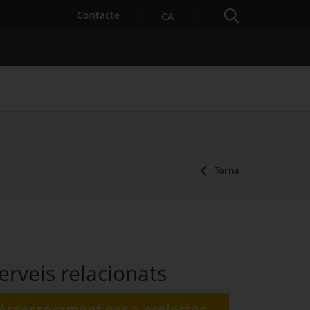
Cercador
. Obre en una nova finestra.
Contacte
CA
es notícies
Properes activitats
Torna
erveis relacionats
Assessorament per a projectes