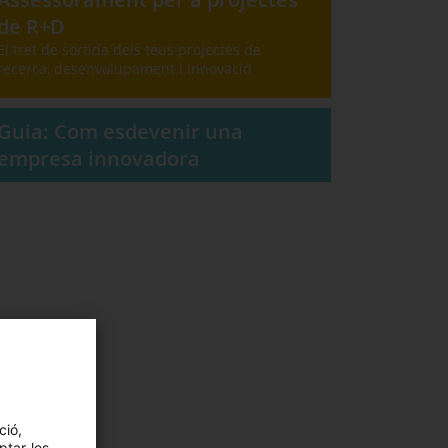
de R+D
El tret de sortida dels teus projectes de
recerca, desenvolupament i innovació
Guia: Com esdevenir una
empresa innovadora
ció,
ptar-les,