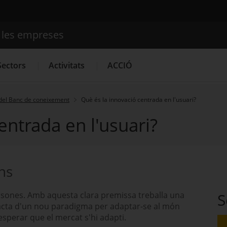
e les empreses
Cercador
Sectors
Activitats
ACCIÓ
del Banc de coneixement
Què és la innovació centrada en l'usuari?
entrada en l'usuari?
Serveis d'innovació
Convocatòries d'ajuts obertes
Últim
ons
ersones. Amb aquesta clara premissa treballa una
S
racta d'un nou paradigma per adaptar-se al món
 esperar que el mercat s'hi adapti.