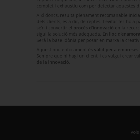
complet i exhaustiu com per detectar aquestes di
Així doncs, resulta plenament recomanable inici
dels clients, és a dir, de reptes. I evitar fer-ho a
se’n i convertir el
procés d’innovació
en la recerc
sigui la solució més adequada.
En lloc d’enamora
Serà la base idònia per posar en marxa la creativi
Aquest nou enfocament
és vàlid per a empreses 
Sempre que hi hagi un client, i es vulgui crear va
de la innovació
.
Vols