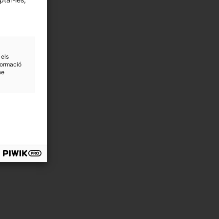
 els
formació
ne