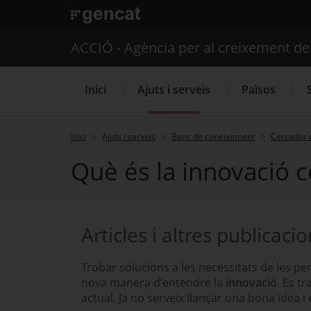
. Obre en una nova finestra.
ACCIÓ - Agència per al creixement d
Inici
Ajuts i serveis
Països
Inici
Ajuts i serveis
Banc de coneixement
Cercador 
Què és la innovació c
Serveis d'internacionalització
Articles i altres publicaci
Trobar solucions a les necessitats de les p
nova manera d'entendre la
innovació
. Es t
actual. Ja no serveix llançar una bona idea i