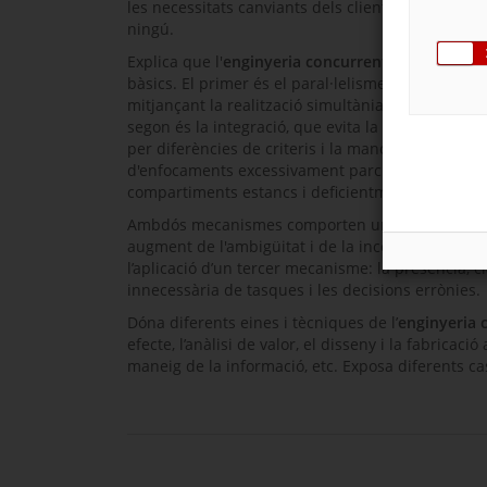
les necessitats canviants dels clients per poder s
ningú.
Explica que l'
enginyeria concurrent
està basada 
bàsics. El primer és el paral·lelisme, que permet
mitjançant la realització simultània de totes les 
segon és la integració, que evita la repetició inn
per diferències de criteris i la manca d'optimitza
d'enfocaments excessivament parcials i de la divis
compartiments estancs i deficientment comunica
Ambdós mecanismes comporten una sèrie de difi
augment de l'ambigüitat i de la incertesa en tot
l’aplicació d’un tercer mecanisme: la presència, cl
innecessària de tasques i les decisions errònies.
Dóna diferents eines i tècniques de l’
enginyeria 
efecte, l’anàlisi de valor, el disseny i la fabricac
maneig de la informació, etc. Exposa diferents c