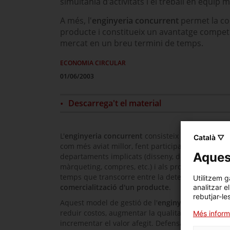
simultània d'activitats i el treball en equip mu
A més, l'
enginyeria concurrent
permet la con
producte i constitueix un avantatge competi
mercat en un breu termini de temps.
ECONOMIA CIRCULAR
01/06/2003
Descarrega't el material
L'
enginyeria concurrent
consisteix a iniciar les ac
Català ▽
com més aviat millor, fent participar des del princ
Aquest
departaments implicats (disseny, desenvolupame
màrqueting, compres, etc.) i als proveïdors. L’obje
temps que transcorre entre la detecció d'una nece
Utilitzem g
comercialització d'un producte
.
analitzar e
rebutjar-le
Aquest model de gestió de l'
enginyeria concurre
reduir costos, augmentar la qualitat i la fiabilitat
Més inform
incrementar el valor afegit. Defensa la necessitat