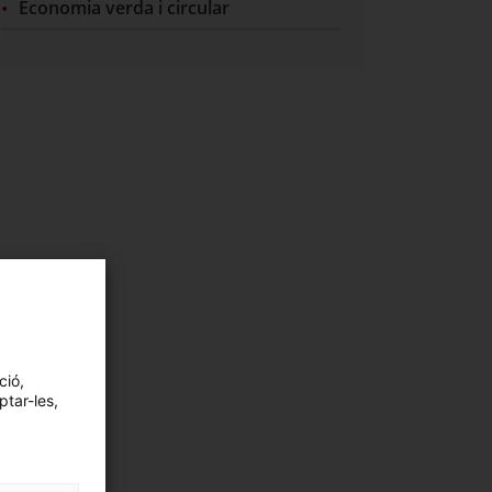
Economia verda i circular
ció,
ptar-les,