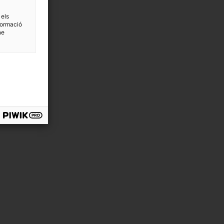
 els
formació
ne