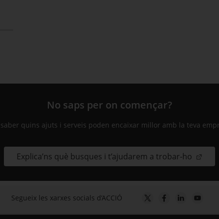
l
No saps per on començar?
 saber quins ajuts i serveis poden encaixar millor amb la teva emp
Explica’ns què busques i t’ajudarem a trobar-ho
Segueix les xarxes socials d’ACCIÓ