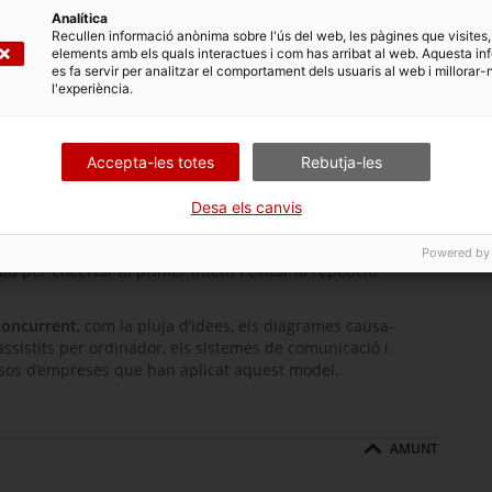
atisfer-les abans que
Analítica
Recullen informació anònima sobre l'ús del web, les pàgines que visites,
elements amb els quals interactues i com has arribat al web. Aquesta in
en tres elements
es fa servir per analitzar el comportament dels usuaris al web i millorar-
 reduir el temps
l'experiència.
tasques possibles. El
ecessària de tasques
ció derivada
Accepta-les totes
Rebutja-les
ió del treball en
Enginyeria concurrent
ts.
Desa els canvis
cultats (com un
es les fases del desenvolupament) que requereixen
Powered by
au per encertar al primer intent i evitar la repetició
concurrent
, com la pluja d’idees, els diagrames causa-
ió assistits per ordinador, els sistemes de comunicació i
asos d’empreses que han aplicat aquest model.
AMUNT