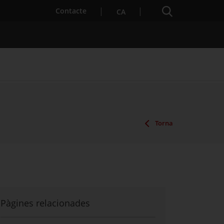
Cercador
. Obre en una nova finestra.
Contacte
CA
es notícies
Properes activitats
Torna
Pàgines relacionades