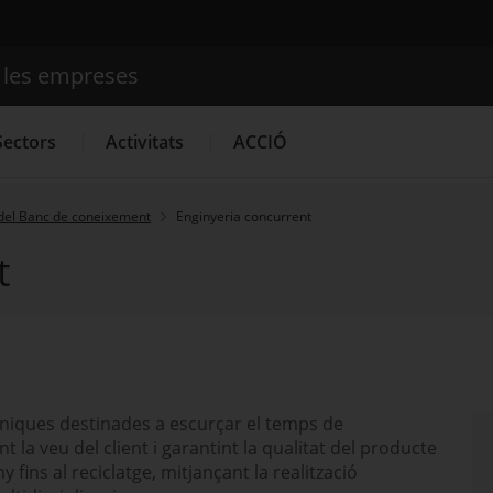
e les empreses
Cercador
Sectors
Activitats
ACCIÓ
del Banc de coneixement
Enginyeria concurrent
t
Serveis d'innovació
Convocatòries d'ajuts obertes
Últim
cniques destinades a escurçar el temps de
la veu del client i garantint la qualitat del producte
y fins al reciclatge, mitjançant la realització