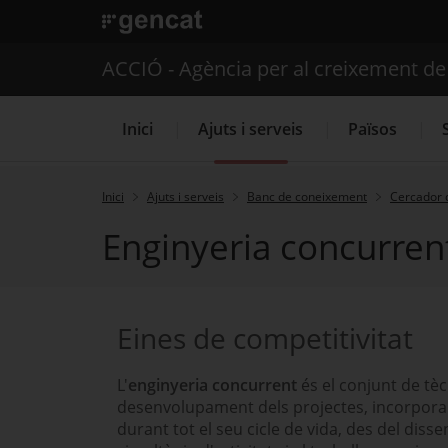
. Obre en una nova finestra.
ACCIÓ - Agència per al creixement d
Inici
Ajuts i serveis
Països
Inici
Ajuts i serveis
Banc de coneixement
Cercador 
Enginyeria concurren
Serveis d'internacionalització
Eines de competitivitat
L'
enginyeria concurrent
és el conjunt de tè
desenvolupament dels projectes, incorporant 
durant tot el seu cicle de vida, des del dissen