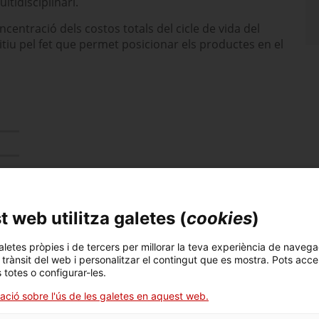
ltidisciplinari.
centració dels costos totals del cicle de vida del
tiu pel fet que permet posicionar els productes en el
tivitats del projecte
ipi tots els
 web utilitza galetes (
cookies
)
nt, producció,
ctiu és reduir el
ssitat fins a la
aletes pròpies i de tercers per millorar la teva experiència de navega
l trànsit del web i personalitzar el contingut que es mostra. Pots acce
s totes o configurar-les.
nt
també permet
 del producte i
ació sobre l'ús de les galetes en aquest web.
 d’estar molt atents a