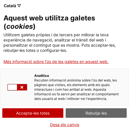
Menú
Cerc
. Obre en una nova finestra.
Català ▽
Aquest web utilitza galetes
ACCIÓ - Agència per al creixement de les empreses
ACCIÓ - Agència per al creixement de les empreses
Cercador
(
cookies
)
Inici
Guia pràctica de gestió de projectes
Utilitzem galetes pròpies i de tercers per millorar la teva
europeus
experiència de navegació, analitzar el trànsit del web i
Ajuts i serveis
personalitzar el contingut que es mostra. Pots acceptar-les,
rebutjar-les totes o configurar-les.
Països
Eines de competitivitat
Més informació sobre l'ús de les galetes en aquest web.
Serveis d'internacionalització
Serveis d'innovació
La guia explica l'entorn de finançament europeu,
Sectors
les fases de la vida d'un projecte a Europa, com
Analítica
Convocatòries d'ajuts obertes
Últimes notícies
Recullen informació anònima sobre l'ús del web, les
crear un consorci, com gestionar
Activitats
pàgines que visites, els elements amb els quals
administrativament el projecte, aspectes legals que
interactues i com has arribat al web. Aquesta
Properes activitats
cal conèixer, com explotar els resultats, etc. A més
informació es fa servir per analitzar el comportament
ACCIÓ
dels usuaris al web i millorar-ne l'experiència.
inclou un capítol amb preguntes freqüents i un de
terminologia europea amb l'equivalent en català.
. Obre en una nova finestra.
Contacte
Accepta-les totes
Rebutja-les
01/10/2006
ca
Desa els canvis