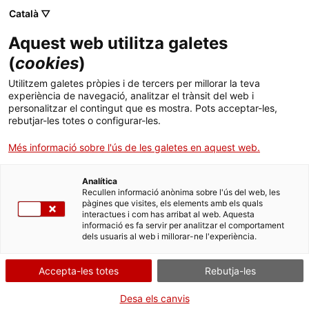
Menú
Cerc
. Obre en una nova finestra.
Català ▽
Aquest web utilitza galetes
ACCIÓ - Agència per al creixement de les empreses
ACCIÓ - Agència per al creixement de les empreses
Cercador
(
cookies
)
Inici
L'economia verda i circular a Catalunya
Utilitzem galetes pròpies i de tercers per millorar la teva
experiència de navegació, analitzar el trànsit del web i
Ajuts i serveis
personalitzar el contingut que es mostra. Pots acceptar-les,
Informes sectorials
rebutjar-les totes o configurar-les.
Països
A Catalunya ja hi ha 626 empreses que ofereixen
Més informació sobre l'ús de les galetes en aquest web.
Serveis d'internacionalització
Serveis d'innovació
solucions en
economia verda i circular
, un àmbit
Sectors
que creix en importància a mesura que augmenta
Analítica
Convocatòries d'ajuts obertes
Últimes notícies
la consciència mediambiental. Consulta les dades
Recullen informació anònima sobre l'ús del web, les
Activitats
pàgines que visites, els elements amb els quals
al nou informe d’ACCIÓ.
interactues i com has arribat al web. Aquesta
Properes activitats
informació es fa servir per analitzar el comportament
ACCIÓ
ECONOMIA CIRCULAR
dels usuaris al web i millorar-ne l'experiència.
14/12/2021
. Obre en una nova finestra.
Contacte
Accepta-les totes
Rebutja-les
Visualitza la píndola
ca
Desa els canvis