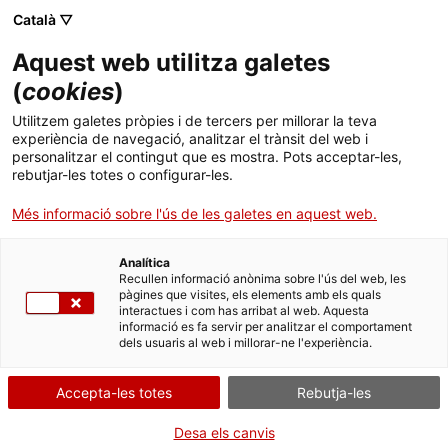
Menú
Cerc
. Obre en una nova finestra.
Català ▽
Aquest web utilitza galetes
ACCIÓ - Agència per al creixement de les empreses
ACCIÓ - Agència per al creixement de les empreses
Cercador
(
cookies
)
Inici
Entrevista a José Antonio Barrena
Utilitzem galetes pròpies i de tercers per millorar la teva
experiència de navegació, analitzar el trànsit del web i
Ajuts i serveis
personalitzar el contingut que es mostra. Pots acceptar-les,
Idees d'experts
José Antonio Barrena
rebutjar-les totes o configurar-les.
Països
Més informació sobre l'ús de les galetes en aquest web.
Serveis d'internacionalització
Serveis d'innovació
Sectors
Analítica
Convocatòries d'ajuts obertes
Últimes notícies
Recullen informació anònima sobre l'ús del web, les
Activitats
pàgines que visites, els elements amb els quals
interactues i com has arribat al web. Aquesta
Properes activitats
informació es fa servir per analitzar el comportament
ACCIÓ
dels usuaris al web i millorar-ne l'experiència.
. Obre en una nova finestra.
Contacte
Accepta-les totes
Rebutja-les
ca
Desa els canvis