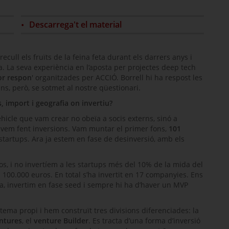
Descarrega't el material
 recull els fruïts de la feina feta durant els darrers anys i
a. La seva experiència en l’aposta per projectes
deep tech
or respon
' organitzades per ACCIÓ. Borrell hi ha respost les
, però, se sotmet al nostre qüestionari.
 import i geografia on invertiu?
icle que vam crear no obeïa a socis externs, sinó a
nàvem fent inversions. Vam muntar el primer fons,
101
startups
. Ara ja estem en fase de desinversió, amb els
s, i no invertíem a les
startups
més del 10% de la mida del
 100.000 euros. En total s’ha invertit en 17 companyies. Ens
ia, invertim en fase
seed
i sempre hi ha d’haver un MVP
tema propi i hem construït tres divisions diferenciades: la
ntures
, el
venture Builder
. Es tracta d’una forma d’inversió