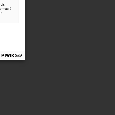
 els
formació
ne