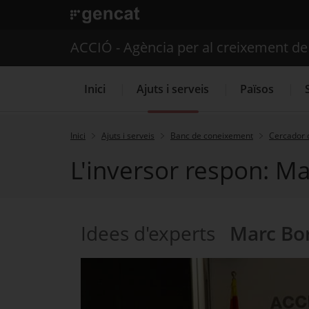
. Obre en una nova finestra.
ACCIÓ - Agència per al creixement d
Inici
Ajuts i serveis
Països
Inici
Ajuts i serveis
Banc de coneixement
Cercador 
L'inversor respon: Mar
Serveis d'internacionalització
Idees d'experts
Marc Bor