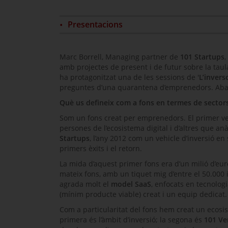
Presentacions
Marc Borrell,
Managing partner
de
101
Startups
,
amb projectes de present i de futur sobre la taul
ha protagonitzat una de les sessions de '
L’invers
preguntes d’una quarantena d’emprenedors. Abans
Què us defineix com a fons en termes de sectors,
Som un fons creat per emprenedors. El primer veh
persones de l’ecosistema digital i d’altres que a
Startups
, l’any 2012 com un vehicle d’inversió en
primers èxits i el retorn.
La mida d’aquest primer fons era d’un milió d’euro
mateix fons, amb un tiquet mig d’entre el 50.000 i
agrada molt el
model SaaS
, enfocats en tecnolog
(mínim producte viable) creat i un equip dedicat.
Com a particularitat del fons hem creat un ecosis
primera és l’àmbit d’inversió; la segona és
101
Ve