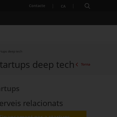
Cercador
. Obre en una nova finestra.
Contacte
CA
artups deep tech
 startups deep tech
es notícies
Properes activitats
Torna
artups
erveis relacionats
Finançament per a startups