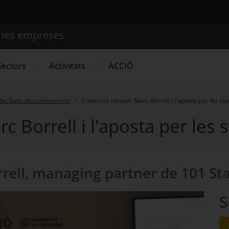
e les empreses
Cercador
Sectors
Activitats
ACCIÓ
del Banc de coneixement
L'inversor respon: Marc Borrell i l'aposta per les st
c Borrell i l'aposta per les
Serveis d'innovació
Convocatòries d'ajuts obertes
Últim
rell, managing partner de 101 St
S