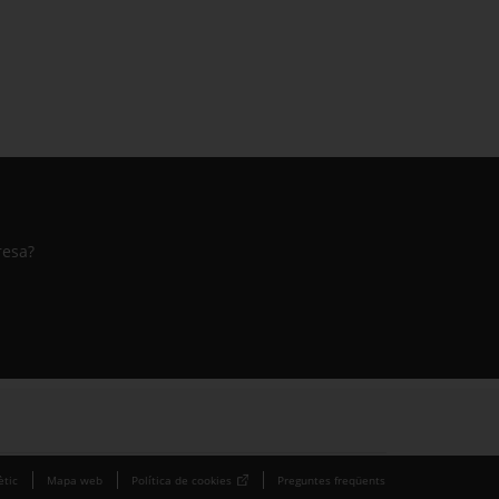
resa?
ètic
Mapa web
Política de cookies
Preguntes freqüents