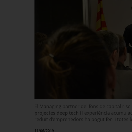
El Managing partner del fons de capital risc
projectes deep tech
i l'experiència acumula
reduït d’emprenedors ha pogut fer-li totes l
11/06/2019