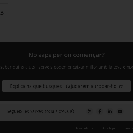
KB
No saps per on començar?
 saber quins ajuts i serveis poden encaixar millor amb la teva emp
Explica’ns què busques i t’ajudarem a trobar-ho
Segueix les xarxes socials d’ACCIÓ
Accessibilitat
Avís legal
Canal 