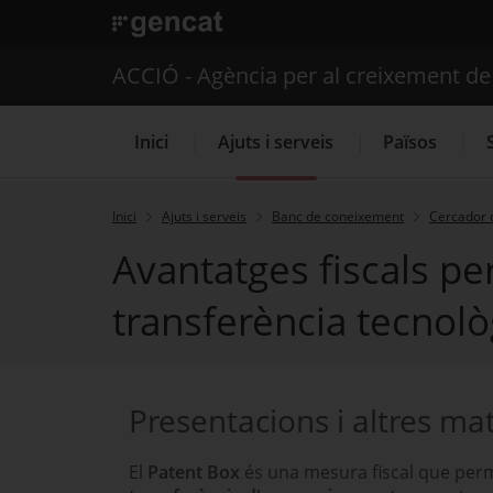
. Obre en una nova finestra.
ACCIÓ - Agència per al creixement d
Inici
Ajuts i serveis
Països
Inici
Ajuts i serveis
Banc de coneixement
Cercador 
Avantatges fiscals pe
Serveis d'internacionalització
transferència tecnolò
Presentacions i altres mat
El
Patent Box
és una mesura fiscal que perme