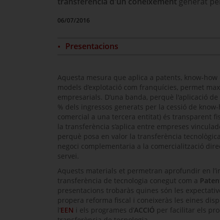
transferència d'un coneixement
generat pe
06/07/2016
Presentacions
Aquesta mesura que aplica a patents,
know-how
models d’explotació com franquícies, permet maxi
empresarials. D’una banda, perquè l'aplicació de l
% dels ingressos generats per la cessió de
know-
comercial a una tercera entitat) és transparent fisc
la transferència s’aplica entre empreses vinculad
perquè posa en valor la transferència tecnològic
negoci complementaria a la comercialització dire
servei.
Aquests materials et permetran aprofundir en l’inc
transferència de tecnologia conegut com a
Paten
presentacions trobaràs quines són les expectative
propera reforma fiscal i coneixeràs les eines dis
l’
EEN
i els programes d’
ACCIÓ
per facilitar els pr
transferència de tecnologia.