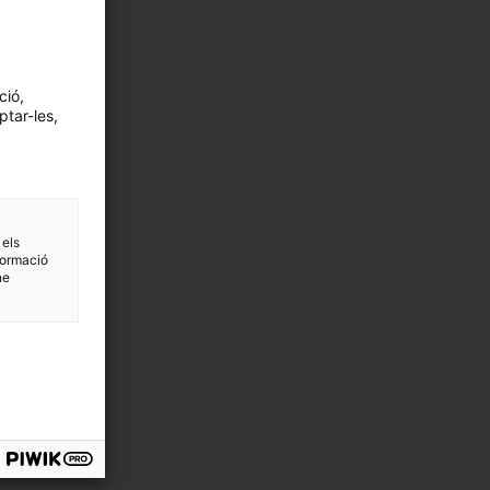
ció,
ptar-les,
 els
formació
ne