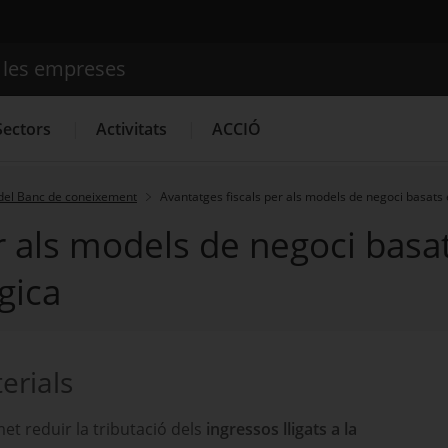
e les empreses
Cercador
Sectors
Activitats
ACCIÓ
del Banc de coneixement
Avantatges fiscals per als models de negoci basats 
r als models de negoci basat
Serveis d'innovació
Convocatòries d'ajuts obertes
Últim
gica
erials
t reduir la tributació dels
ingressos lligats a la