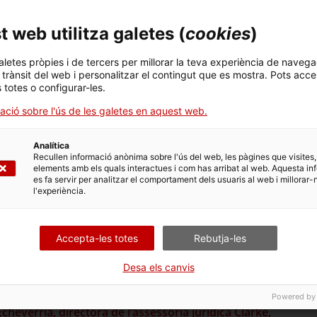
 web utilitza galetes (
cookies
)
aletes pròpies i de tercers per millorar la teva experiència de navega
l trànsit del web i personalitzar el contingut que es mostra. Pots acce
s totes o configurar-les.
ació sobre l'ús de les galetes en aquest web.
Analítica
Recullen informació anònima sobre l'ús del web, les pàgines que visites,
elements amb els quals interactues i com has arribat al web. Aquesta in
es fa servir per analitzar el comportament dels usuaris al web i millorar-
l'experiència.
Accepta-les totes
Rebutja-les
Desa els canvis
Powered by
everría, directora de l'assessoria jurídica Clarke,