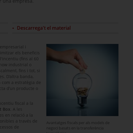
r una empresa.
Descarrega't el material
empresarial i
mitzar els beneficis
'incentiu (fins al 60
how
industrial o
alment, fins i tot, si
es. D’altra banda,
a com a estratègia de
cta d’un producte o
entiu fiscal a la
t Box
. A les
s en relació a la
ponibles a través de
Avantatges fiscals per als models de
ocessos de
negoci basats en la transferència