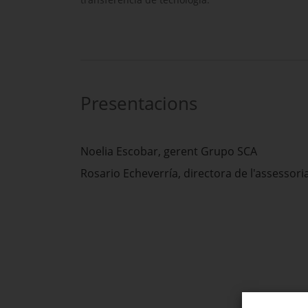
Presentacions
Noelia Escobar
, gerent
Grupo SCA
Rosario Echeverría
, directora de l'assessori