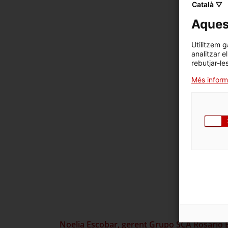
Català ▽
Aquest
Utilitzem g
analitzar e
rebutjar-le
Més inform
Noelia Escobar, gerent Grupo SCA Rosario Ech