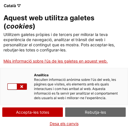
Menú
Cerc
. Obre en una nova finestra.
Català ▽
Aquest web utilitza galetes
ACCIÓ - Agència per al creixement de les empreses
ACCIÓ - Agència per al creixement de les empreses
Cercador
(
cookies
)
Inici
Next Generation EU - Subvencions per
Utilitzem galetes pròpies i de tercers per millorar la teva
reforçar les xarxes d’encallament i rescat
experiència de navegació, analitzar el trànsit del web i
Ajuts i serveis
personalitzar el contingut que es mostra. Pots acceptar-les,
d’espècies marines
rebutjar-les totes o configurar-les.
Països
Més informació sobre l'ús de les galetes en aquest web.
Entitat
Fundació Biodiversitat del Ministeri
Serveis d'internacionalització
Serveis d'innovació
Sectors
per a la Transició Ecològica i el Repte
Analítica
Convocatòries d'ajuts obertes
Últimes notícies
Recullen informació anònima sobre l'ús del web, les
Demogràfic (MITECO)
Activitats
pàgines que visites, els elements amb els quals
interactues i com has arribat al web. Aquesta
Properes activitats
FINANÇAMENT EUROPEU
ECONOMIA VERDA I CIRCULAR
informació es fa servir per analitzar el comportament
ACCIÓ
dels usuaris al web i millorar-ne l'experiència.
. Obre en una nova finestra.
Contacte
Tipus
Ajut
Accepta-les totes
Rebutja-les
Estat
Fora de termini
Data de finalització
24/11/2021
ca
Desa els canvis