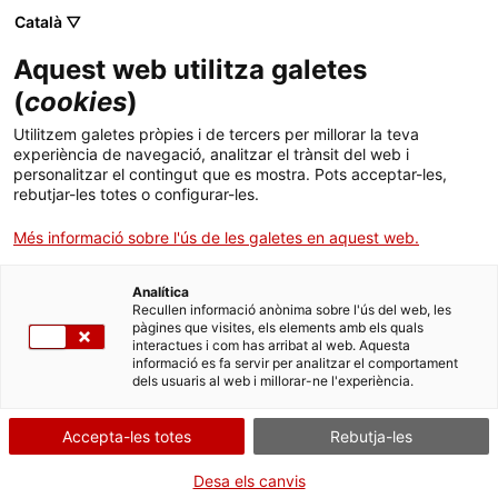
Menú
Cerc
. Obre en una nova finestra.
Català ▽
Aquest web utilitza galetes
ACCIÓ - Agència per al creixement de les empreses
ACCIÓ - Agència per al creixement de les empreses
Cercador
(
cookies
)
Inici
Next Generation EU – Ajuts a projectes en
Utilitzem galetes pròpies i de tercers per millorar la teva
línies estratègiques
experiència de navegació, analitzar el trànsit del web i
Ajuts i serveis
personalitzar el contingut que es mostra. Pots acceptar-les,
rebutjar-les totes o configurar-les.
Països
Entitat
Ministerio de Ciencia e Innovación |
Més informació sobre l'ús de les galetes en aquest web.
Agencia Estatal de Investigación (AEI)
Serveis d'internacionalització
Serveis d'innovació
Sectors
Analítica
DIGITALITZACIÓ DEL TEIXIT EMPRESARIAL
Convocatòries d'ajuts obertes
Últimes notícies
Recullen informació anònima sobre l'ús del web, les
Activitats
FINANÇAMENT EUROPEU
pàgines que visites, els elements amb els quals
interactues i com has arribat al web. Aquesta
RECERCA, DESENVOLUPAMENT I INNOVACIÓ (R+D+I)
Properes activitats
informació es fa servir per analitzar el comportament
ACCIÓ
ECONOMIA VERDA I CIRCULAR
dels usuaris al web i millorar-ne l'experiència.
. Obre en una nova finestra.
Contacte
Accepta-les totes
Rebutja-les
Tipus
Ajut
Estat
Fora de termini
ca
Data de finalització
05/07/2022
Desa els canvis