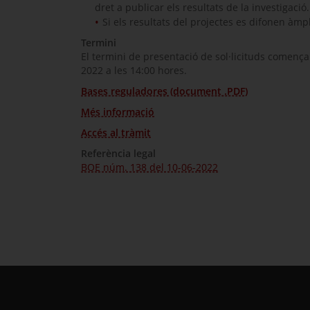
dret a publicar els resultats de la investigació.
Si els resultats del projectes es difonen àmp
Termini
El termini de presentació de sol·licituds començarà
2022 a les 14:00 hores.
Bases reguladores (document .PDF)
Més informació
Accés al tràmit
Referència legal
BOE núm. 138 del 10-06-2022