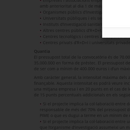
Empreses i associacions empresarials sectorial
amb anterioritat al dia 1 de maig de 2022.
Organismes públics d’investigació.
Universitats públiques i els seus instituts uni
Instituts d’Investigació sanitària.
Altres centres públics d’R+D+I.
Centres tecnològics i centres de suport a la 
Centres privats d’R+D+I i universitats priv
Quantia
El pressupost total de la convocatòria és de 70.0
35.000.000 en forma de préstec. El pressupost de
de ser com a mínim de 400.000 euros i d’un màxi
Amb caràcter general, la intensitat màxima dels aj
finançable. Aquesta intensitat es podrà veure in
una mitjana empresa i en 20 punts en el cas de l
de 15 punts percentuals addicionals en els següe
Si el projecte implica la col·laboració entr
responsable de més del 70% del pressupost del
PIME o que es dugui a terme en un mínim de 
Si el projecte implica la col·laboració entre
que l’organisme d’investigació assumeixi un m