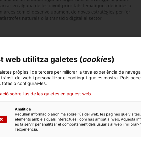
arcar en alguna de les divuit prioritats temàtiques definides a
ben àrees com el desenvolupament de noves estratègies per fer
atàstrofes naturals o la transició digital al sector
us materials.
e, subministraments i productes similars.
 web utilitza galetes (
cookies
)
aletes pròpies i de tercers per millorar la teva experiència de navega
.
l trànsit del web i personalitzar el contingut que es mostra. Pots acce
s totes o configurar-les.
mentals que no estiguin vinculats laboralment amb l’entitat
ació sobre l'ús de les galetes en aquest web.
e al llarg de l’any 2022 però sempre en dates posteriors a la
Analítica
Recullen informació anònima sobre l'ús del web, les pàgines que visites,
sol·licituds.
elements amb els quals interactues i com has arribat al web. Aquesta in
es fa servir per analitzar el comportament dels usuaris al web i millorar-
l'experiència.
ajut, en forma d’agrupació: