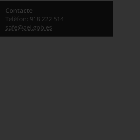
Contacte
Telèfon: 918 222 514
safe@aei.gob.es