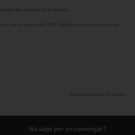
liament per mitjà de fonts obertes.
 el dia 14 de juny de 2022 i finalitzarà el dia 5 de juliol de
Data d'actualització
01/10/2025
No saps per on començar?