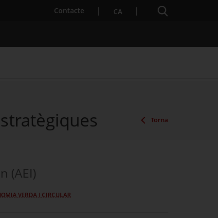
Cercador
. Obre en una nova finestra.
Contacte
CA
estratègiques
es notícies
Properes activitats
Torna
n (AEI)
OMIA VERDA I CIRCULAR