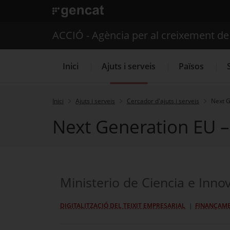
. Obre en una nova finestra.
ACCIÓ - Agència per al creixement d
Inici
Ajuts i serveis
Països
Inici
Ajuts i serveis
Cercador d'ajuts i serveis
Next G
Next Generation EU – 
Serveis d'internacionalització
Ministerio de Ciencia e Innov
DIGITALITZACIÓ DEL TEIXIT EMPRESARIAL
FINANÇAM