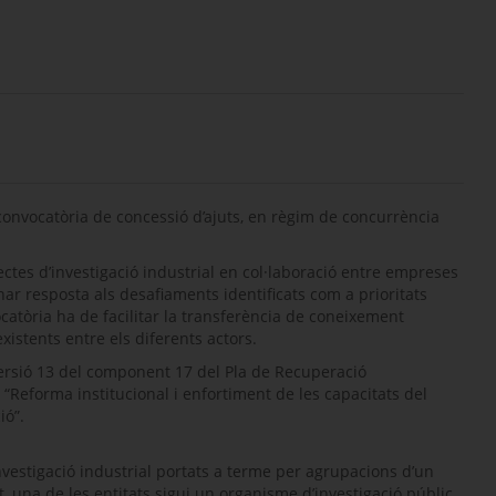
 convocatòria de concessió d’ajuts, en règim de concurrència
ectes d’investigació industrial en col·laboració entre empreses
nar resposta als desafiaments identificats com a prioritats
tòria ha de facilitar la transferència de coneixement
xistents entre els diferents actors.
ersió 13 del component 17 del Pla de Recuperació
a “Reforma institucional i enfortiment de les capacitats del
ió”.
investigació industrial portats a terme per agrupacions d’un
, una de les entitats sigui un organisme d’investigació públic