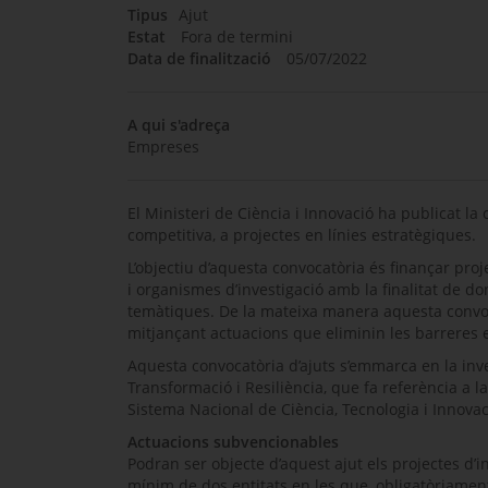
Tipus
Ajut
Estat
Fora de termini
Data de finalització
05/07/2022
A qui s'adreça
Empreses
El Ministeri de Ciència i Innovació ha publicat la
competitiva, a projectes en línies estratègiques.
L’objectiu d’aquesta convocatòria és finançar proj
i organismes d’investigació amb la finalitat de do
temàtiques. De la mateixa manera aquesta convoca
mitjançant actuacions que eliminin les barreres e
Aquesta convocatòria d’ajuts s’emmarca en la inv
Transformació i Resiliència, que fa referència a l
Sistema Nacional de Ciència, Tecnologia i Innovac
Actuacions subvencionables
Podran ser objecte d’aquest ajut els projectes d’
mínim de dos entitats en les que, obligatòriament