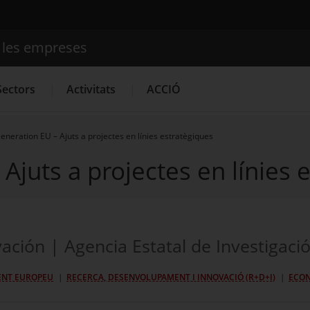
e les empreses
Cercador
Sectors
Activitats
ACCIÓ
eneration EU – Ajuts a projectes en línies estratègiques
Ajuts a projectes en línies 
Serveis d'innovació
Convocatòries d'ajuts obertes
Últim
ación | Agencia Estatal de Investigació
ENT EUROPEU
RECERCA, DESENVOLUPAMENT I INNOVACIÓ (R+D+I)
ECON