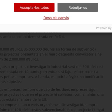
s, sempre que s’hagin constituït o hagin iniciat l’activitat
Accepta-les totes
Rebutja-les
versitaris.
Desa els canvis
Powered by
innovació tecnològica d’àmbit estatal.
ades amb capacitat demostrada en R+D+I.
00.000 d’euros, 35.000.000 d’euros en forma de subvenció i
ls projectes presentats en el marc d’aquesta convocatòria ha
m de 2.000.000 d’euros.
uts a projectes d’investigació industrial serà del 50% del cost
crementada en 10 punts percentuals si l’ajut es concedeix a
es petites empreses. A banda, es podrà afegir una bonificació
nts supòsits:
e dos empreses, sempre que cap de les dues empreses sigui
 projectes i que en el projecte hi col·labori com a mínim una
dos estats membre de la UE.
 una empresa i un o varis organismes d’investigació, sempre
ínim del 10% dels costos subvencionables del projecte i tingui