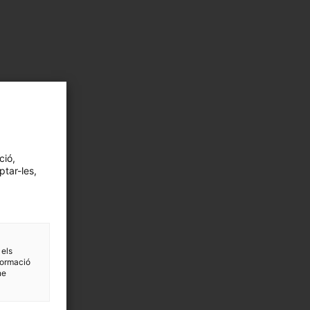
ció,
ptar-les,
 els
formació
ne