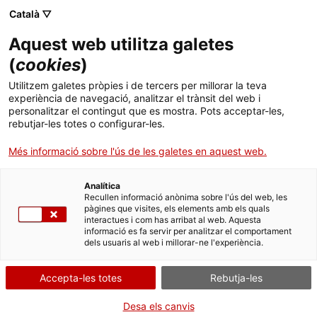
Menú
Cerc
. Obre en una nova finestra.
Català ▽
Aquest web utilitza galetes
ACCIÓ - Agència per al creixement de les empreses
ACCIÓ - Agència per al creixement de les empreses
(
cookies
)
Cercador
Inici
Utilitzem galetes pròpies i de tercers per millorar la teva
Acreditació i/o reconeixement de
experiència de navegació, analitzar el trànsit del web i
Ajuts i serveis
les titulacions oficials de formació
personalitzar el contingut que es mostra. Pots acceptar-les,
rebutjar-les totes o configurar-les.
professional sanitària
Països
Més informació sobre l'ús de les galetes en aquest web.
Serveis d'internacionalització
Serveis d'innovació
Sectors
Analítica
Convocatòries d'ajuts obertes
Últimes notícies
Recullen informació anònima sobre l'ús del web, les
Activitats
Què necessites fer?
pàgines que visites, els elements amb els quals
interactues i com has arribat al web. Aquesta
Properes activitats
informació es fa servir per analitzar el comportament
Consulta a continuació totes les opcions
ACCIÓ
dels usuaris al web i millorar-ne l'experiència.
vinculades a aquest tràmit. Selecciona la que
. Obre en una nova finestra.
correspongui amb el teu cas i podràs
Contacte
Accepta-les totes
Rebutja-les
accedir a tota la informació i condicions de
tramitació.
Idioma:
ca
Desa els canvis