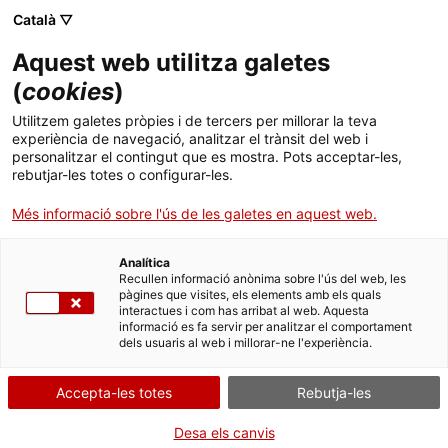
Menú
Cerc
. Obre en una nova finestra.
Català ▽
Aquest web utilitza galetes
ACCIÓ - Agència per al creixement de les empreses
ACCIÓ - Agència per al creixement de les empreses
(
cookies
)
Cercador
Inici
Subvencions per a cupons a la competitivitat
Utilitzem galetes pròpies i de tercers per millorar la teva
empresarial any 2024
experiència de navegació, analitzar el trànsit del web i
Ajuts i serveis
personalitzar el contingut que es mostra. Pots acceptar-les,
rebutjar-les totes o configurar-les.
Aportar documentació
Països
Cupons Programes
Més informació sobre l'ús de les galetes en aquest web.
Serveis d'internacionalització
Serveis d'innovació
Europeus R+D+I
Sectors
Analítica
Convocatòries d'ajuts obertes
Últimes notícies
Recullen informació anònima sobre l'ús del web, les
Activitats
pàgines que visites, els elements amb els quals
interactues i com has arribat al web. Aquesta
Properes activitats
informació es fa servir per analitzar el comportament
ACCIÓ
Per Internet
dels usuaris al web i millorar-ne l'experiència.
. Obre en una nova finestra.
Contacte
. Ves a Adjuntar documentació
Inicia
Accepta-les totes
Rebutja-les
Idioma:
ca
Desa els canvis
QUAN