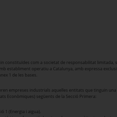
in constituïdes com a societat de responsabilitat limitada, 
 amb establiment operatiu a Catalunya, amb expressa exclus
nnex 1 de les bases.
eren empreses industrials aquelles entitats que tinguin una
itats Econòmiques) següents de la Secció Primera:
sió 1 (Energia i aigua).