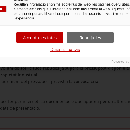
Recullen informació anònima sobre l'ús del web, les pàgines que visites,
elements amb els quals interactues i com has arribat al web. Aquesta in
es fa servir per analitzar el comportament dels usuaris al web i millorar-
l'experiència.
itals avançades:
Accepta-les totes
Rebutja-les
olum de sol·licituds rebudes ja supera el pressupost disponible
ortació:
Desa els canvis
olum de sol·licituds rebudes ja supera el pressupost disponible
peus R+D+I:
Powered by
olum de sol·licituds rebudes ja supera el pressupost disponible
opietat Industrial
xhauriment del pressupost previst a la convocatòria.
pot fer per internet. La documentació que aporteu per un altre ca
data de presentació.