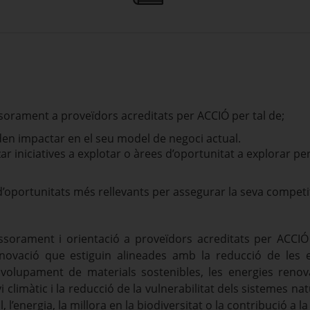
sorament a proveïdors acreditats per ACCIÓ per tal de;
oden impactar en el seu model de negoci actual.
zar iniciatives a explotar o àrees d’oportunitat a explorar p
s d’oportunitats més rellevants per assegurar la seva competit
essorament i orientació a proveïdors acreditats per ACCI
’innovació que estiguin alineades amb la reducció de le
volupament de materials sostenibles, les energies renovab
i climàtic i la reducció de la vulnerabilitat dels sistemes n
òl, l’energia, la millora en la biodiversitat o la contribució a la 