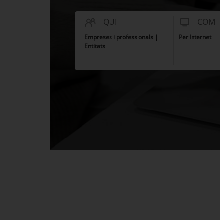
QUI
COM
Empreses i professionals |
Per Internet
Entitats