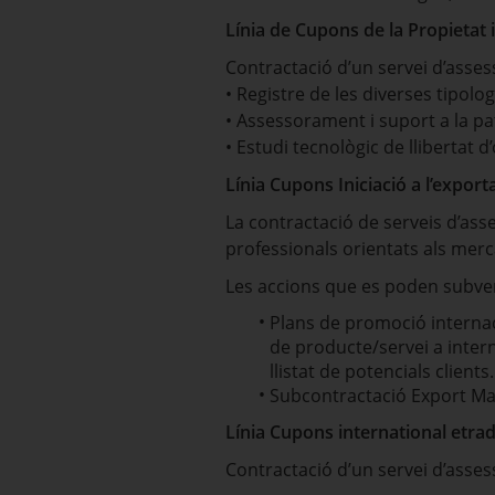
Línia de Cupons de la Propietat in
Contractació d’un servei d’asse
• Registre de les diverses tipolo
• Assessorament i suport a la pat
• Estudi tecnològic de llibertat 
Línia Cupons Iniciació a l’export
La contractació de serveis d’ass
professionals orientats als merc
Les accions que es poden subven
Plans de promoció internaci
de producte/servei a intern
llistat de potencials clients.
Subcontractació Export M
Línia Cupons international etra
Contractació d’un servei d’asses