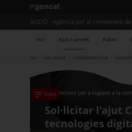
. Obre en una nova finestra.
ACCIÓ - Agència per al creixement d
Inici
Ajuts i serveis
Països
Inici
Ajuts i serveis
Convocatòries d'ajuts
Convocatòr
Serveis d'internacionalització
Subvencions per a cupons a la comp
Índex
Sol·licitar l'ajut
tecnologies digi