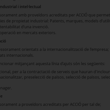
dustrial i intel·lectual
ssorament amb proveïdors acreditats per ACCIÓ que permet
gies de propietat industrial: Patents, marques, models d’utilit
entabilitat d’una invenció.
d’operació en mercats exteriors.
ació
essorament orientats a la internacionalització de l’empresa; 
ats internacionals.
cionar mitjançant aquesta línia d’ajuts són les següents:
onal, per a la contractació de serveis que hauran d'inclour
acionalitzar, preselecció de països, selecció de països, selec
anager.
de
sorament a proveïdors acreditats per ACCIÓ per tal de;