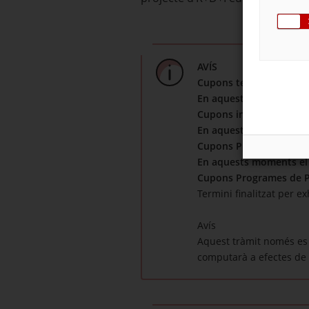
AVÍS
Cupons tecnologies dig
En aquests moments el v
Cupons iniciació a l’exp
En aquests moments el v
Cupons Programes Euro
En aquests moments el v
Cupons Programes de Pr
Termini finalitzat per e
Avís
Aquest tràmit només es 
computarà a efectes de 