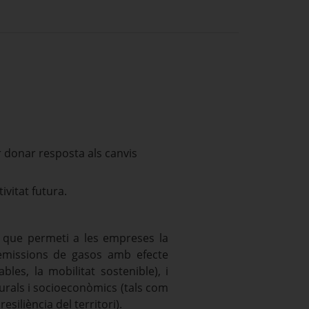
er donar resposta als canvis
ivitat futura.
Ó que permeti a les empreses la
s emissions de gasos amb efecte
les, la mobilitat sostenible), i
aturals i socioeconòmics (tals com
resiliència del territori).