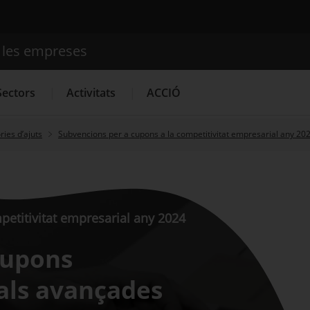
e les empreses
Cercador
Sectors
Activitats
ACCIÓ
ies d’ajuts
Subvencions per a cupons a la competitivitat empresarial any 20
Serveis d'innovació
Convocatòries d'ajuts obertes
Últim
etitivitat empresarial any 2024
 Cupons
tals avançades