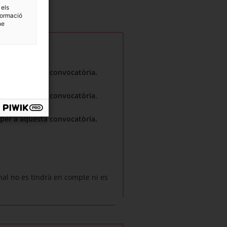
 els
formació
ne
 per a aquesta convocatòria.
 per a aquesta convocatòria.
 per a aquesta convocatòria.
nal no es tindrà en compte ni es