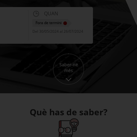
QUAN
Fora de termini
Del 30/05/2024 al 26/07/2024
Saber-ne
més
Què has de saber?