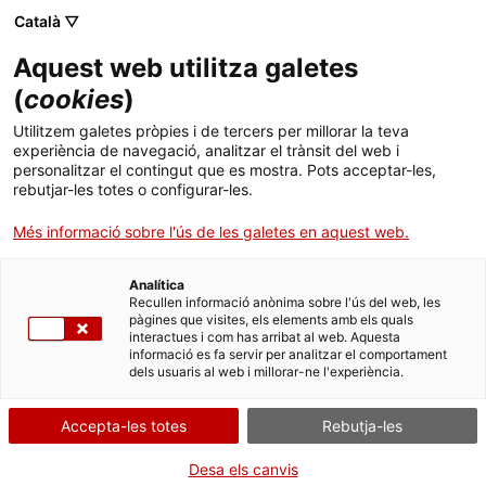
Menú
Cerc
. Obre en una nova finestra.
Català ▽
Aquest web utilitza galetes
ACCIÓ - Agència per al creixement de les empreses
ACCIÓ - Agència per al creixement de les empreses
(
cookies
)
Cercador
Inici
Utilitzem galetes pròpies i de tercers per millorar la teva
Targetes d'identitat de busseig
experiència de navegació, analitzar el trànsit del web i
Ajuts i serveis
professional
personalitzar el contingut que es mostra. Pots acceptar-les,
rebutjar-les totes o configurar-les.
Països
Més informació sobre l'ús de les galetes en aquest web.
Serveis d'internacionalització
Serveis d'innovació
Sectors
Què necessites fer?
Analítica
Convocatòries d'ajuts obertes
Últimes notícies
Recullen informació anònima sobre l'ús del web, les
Activitats
pàgines que visites, els elements amb els quals
Consulta a continuació totes les opcions
interactues i com has arribat al web. Aquesta
Properes activitats
informació es fa servir per analitzar el comportament
vinculades a aquest tràmit. Selecciona la que
ACCIÓ
dels usuaris al web i millorar-ne l'experiència.
correspongui amb el teu cas i podràs
accedir a tota la informació i condicions de
. Obre en una nova finestra.
Contacte
Accepta-les totes
Rebutja-les
tramitació.
Idioma:
ca
Desa els canvis