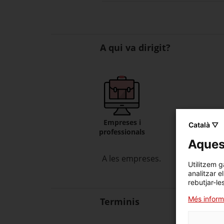
A qui va dirigit?
Empreses i
Català ▽
professionals
Aquest
A les empreses.
Utilitzem g
analitzar e
rebutjar-le
Més inform
Terminis