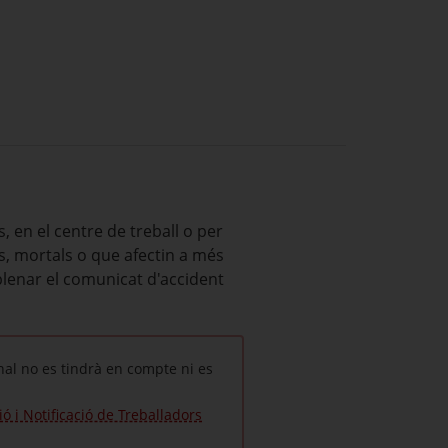
 en el centre de treball o per
s, mortals o que afectin a més
plenar el comunicat d'accident
nal no es tindrà en compte ni es
ó i Notificació de Treballadors