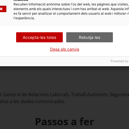
a màxim, durant les 24 hores posteriors des que es produeix
Recullen informació anònima sobre l'ús del web, les pàgines que visites,
elements amb els quals interactues i com has arribat al web. Aquesta in
de la comunicació en un dia inhàbil s'entén efectuada el pri
es fa servir per analitzar el comportament dels usuaris al web i millorar-
l'experiència.
Accepta-les totes
Rebutja-les
Desa els canvis
uest tràmit.
Powered by
 General de Relacions Laborals, Treball Autònom, Seguretat 
ativa a les dades comunicades.
Passos a fer