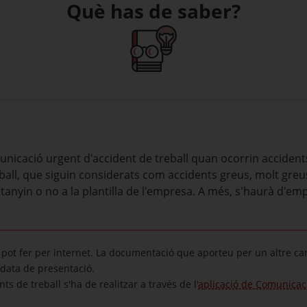
Què has de saber?
icació urgent d'accident de treball quan ocorrin accidents,
all, que siguin considerats com accidents greus, molt greu
tanyin o no a la plantilla de l'empresa. A més, s'haurà d'em
pot fer per internet. La documentació que aporteu per un altre ca
data de presentació.
s de treball s'ha de realitzar a través de l'
aplicació de Comunicaci