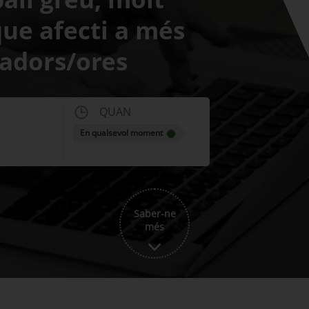
que afecti a més
ladors/ores
QUAN
En qualsevol moment
Saber-ne
més