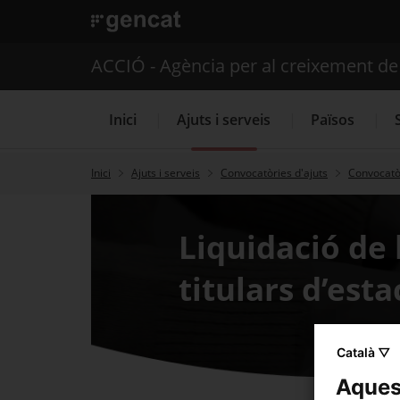
. Obre en una nova finestra.
ACCIÓ - Agència per al creixement d
Inici
Ajuts i serveis
Països
Inici
Ajuts i serveis
Convocatòries d'ajuts
Convocatòr
Serveis d'internacionalització
Liquidació de 
titulars d’est
Català ▽
Aquest