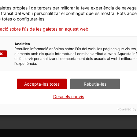
aletes pròpies i de tercers per millorar la teva experiència de navega
l trànsit del web i personalitzar el contingut que es mostra. Pots acce
s totes o configurar-les.
 opcions vinculades a aquest tràmit. Selecciona la que corr
dicions de tramitació.
ació sobre l'ús de les galetes en aquest web.
Analítica
Recullen informació anònima sobre l'ús del web, les pàgines que visites,
elements amb els quals interactues i com has arribat al web. Aquesta in
es fa servir per analitzar el comportament dels usuaris al web i millorar-
l'experiència.
Accepta-les totes
Rebutja-les
Desa els canvis
Powered by