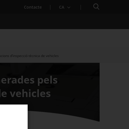
Cercador
. Obre en una nova finestra.
Contacte
CA
acions d’inspecció tècnica de vehicles
es notícies
Properes activitats
nerades pels
de vehicles