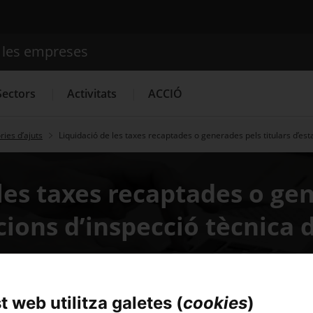
e les empreses
Cercador
Sectors
Activitats
ACCIÓ
ies d’ajuts
Liquidació de les taxes recaptades o generades pels titulars d’est
Serveis d'innovació
Convocatòries d'ajuts obertes
Últim
les taxes recaptades o ge
acions d’inspecció tècnica 
 web utilitza galetes (
cookies
)