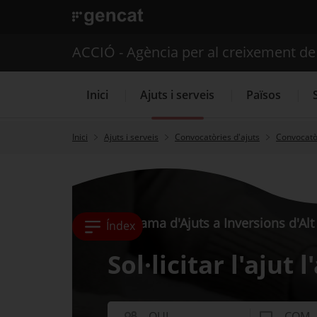
. Open in a new window.
ACCIÓ - Agència per al creixement d
Inici
Ajuts i serveis
Països
Inici
Ajuts i serveis
Convocatòries d'ajuts
Convocatòr
Serveis d'internacionalització
Programa d'Ajuts a Inversions d'Al
Índex
Sol·licitar l'ajut 
QUI
COM