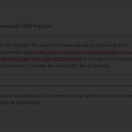
resarials d'Alt Impacte.
l dia 29 d’abril fins a les 14:00 hores del dia 22 de juliol de 2021.
ís publicat a
https://web.gencat.cat/ca/seu-electronica/sobre-la-seu/
er=a8ead1bf-54bf-11eb-8284-005056924a59
hi ha hagut una interrupc
ds s'amplia en 12 hores, fins a les 2:00 h del 23 de juliol
pot fer per internet. La documentació que aporteu per un altre ca
data de presentació.