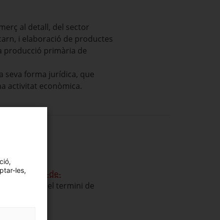
rç al detall, del sector
 carn, i elaboració de productes
 la producció primària de
a seva forma jurídica, que
na activitat econòmica.
ció,
ptar-les,
visos-i-talls-de-
 del servei i el termini de