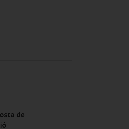
posta de
ió