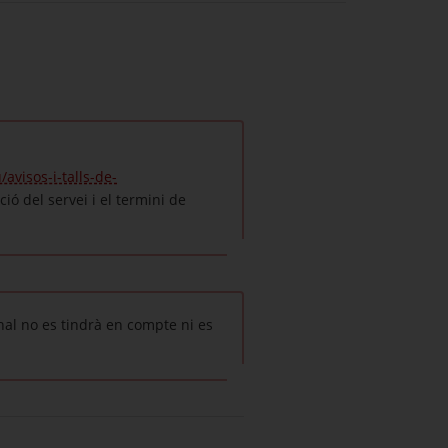
avisos-i-talls-de-
ió del servei i el termini de
nal no es tindrà en compte ni es