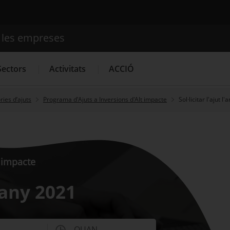
e les empreses
Cercador
Sectors
Activitats
ACCIÓ
ies d’ajuts
Programa d'Ajuts a Inversions d'Alt impacte
Sol·licitar l'ajut l
Serveis d'innovació
Convocatòries d'ajuts obertes
Últim
t impacte
l'any 2021
QUAN