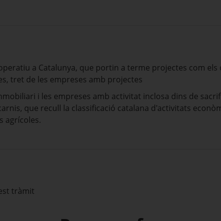
eratiu a Catalunya, que portin a terme projectes com els q
es, tret de les empreses amb projectes
mmobiliari i les empreses amb activitat inclosa dins de sacrif
arnis, que recull la classificació catalana d'activitats econò
s agrícoles.
est tràmit