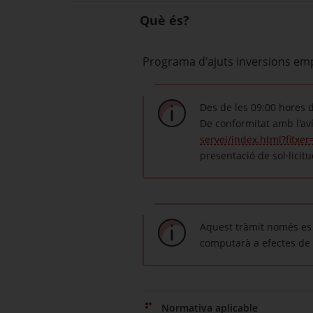
Què és?
Programa d'ajuts inversions emp
Des de les 09:00 hores de
De conformitat amb l'av
servei/index.html?fitx
presentació de sol·licitu
Aquest tràmit només es 
computarà a efectes de 
Normativa aplicable