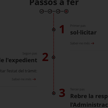
Passos a fer
1
Primer pas
sol·licitar
Saber-ne més
2
Segon pas
de l'expedient
ar l’estat del tràmit:
Saber-ne més
3
Tercer pas
Rebre la res
l'Administrac