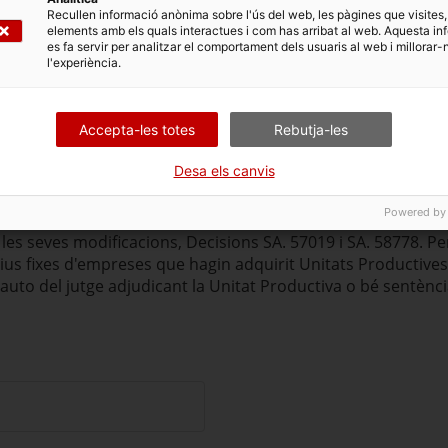
Recullen informació anònima sobre l'ús del web, les pàgines que visites,
elements amb els quals interactues i com has arribat al web. Aquesta in
es fa servir per analitzar el comportament dels usuaris al web i millorar-
l'experiència.
cte
Accepta-les totes
Rebutja-les
at del projecte
Desa els canvis
s a l’empara de la secció 2.7.1 de la Decisió de la Comissió 
uts estatals en forma de subvencions directes, bestretes re
Powered by
onificació del tipus d’interès de préstecs i capital, per dona
les seves modificacions, Decisions SA. 57019 i SA. 58778. Per
ctius fixes d'empreses que hagin adquirit Unitats Productiv
 auto del jutge adjudicant la Unitat Productiva o bé sentènc
er pdf)
txer)
]