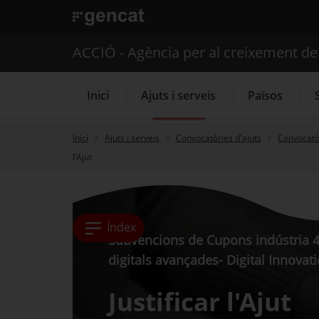
. Obre en una nova finestra.
ACCIÓ - Agència per al creixement d
Inici
Ajuts i serveis
Països
Inici
Ajuts i serveis
Convocatòries d'ajuts
Convocatòr
l'Ajut
Serveis d'internacionalització
Índex
Subvencions de Cupons indústria 4.
digitals avançades- Digital Innova
Justificar l'Ajut