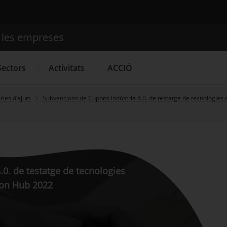
e les empreses
Cercador
Sectors
Activitats
ACCIÓ
ies d’ajuts
Subvencions de Cupons indústria 4.0. de testatge de tecnologies 
Serveis d'innovació
Convocatòries d'ajuts obertes
Últim
0. de testatge de tecnologies
tion Hub 2022