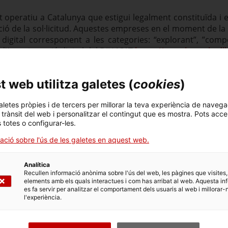
peratiu a Catalunya que estigui legalment constituïda i e
ó de la sol·licitud. Aquestes empreses en el moment de la s
gital corresponent a les categories: “explorant”, ”compe
t d’Autorientació digital del DIH4CAT
https://autorientacio.di
ebre com a màxim 3 cupons per aquesta línia d’ajut.
 web utilitza galetes (
cookies
)
aletes pròpies i de tercers per millorar la teva experiència de navega
l trànsit del web i personalitzar el contingut que es mostra. Pots acce
s totes o configurar-les.
vol moment.
ació sobre l'ús de les galetes en aquest web.
Analítica
Recullen informació anònima sobre l'ús del web, les pàgines que visites,
elements amb els quals interactues i com has arribat al web. Aquesta in
es fa servir per analitzar el comportament dels usuaris al web i millorar-
l'experiència.