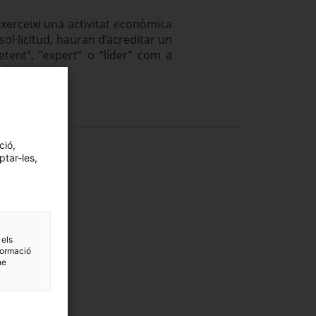
xerceixi una activitat econòmica
ol·licitud, hauran d’acreditar un
tent”, ”expert” o “líder” com a
h4cat.cat/
ció,
ptar-les,
 els
formació
ne