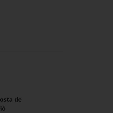
posta de
ió