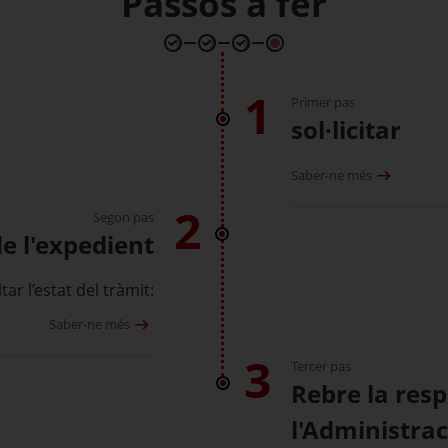
Passos a fer
1
Primer pas
sol·licitar
Saber-ne més
2
Segon pas
de l'expedient
ar l’estat del tràmit:
Saber-ne més
3
Tercer pas
Rebre la res
l'Administrac