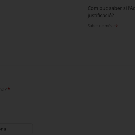
Com puc saber si l’A
justificació?
Saber-ne més
na?
*
ona