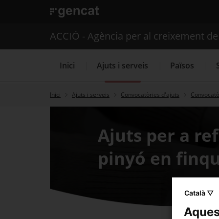
. Obre en una nova finestra.
ACCIÓ - Agència per al creixement d
Inici
Ajuts i serveis
Països
Inici
Ajuts i serveis
Convocatòries d'ajuts
Convocatòr
Serveis d'internacionalització
Ajuts per a re
pinyó en finqu
Català ▽
Aquest