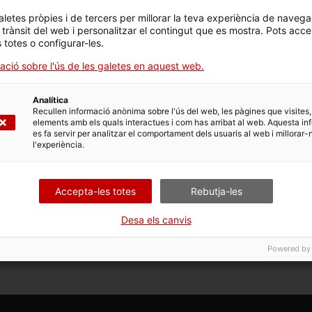
aletes pròpies i de tercers per millorar la teva experiència de navega
l trànsit del web i personalitzar el contingut que es mostra. Pots acce
s totes o configurar-les.
 opcions vinculades a aquest tràmit. Selecciona la que corr
dicions de tramitació.
ació sobre l'ús de les galetes en aquest web.
Analítica
Recullen informació anònima sobre l'ús del web, les pàgines que visites,
elements amb els quals interactues i com has arribat al web. Aquesta in
es fa servir per analitzar el comportament dels usuaris al web i millorar-
l'experiència.
jut i aportar documentació
Accepta-les totes
Rebutja-les
Desa els canvis
Powered by