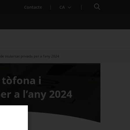
Cercador
. Obre en una nova finestra.
Contacte
CA
de titularitat privada per a l’any 2024
es notícies
Properes activitats
 tòfona i
er a l’any 2024