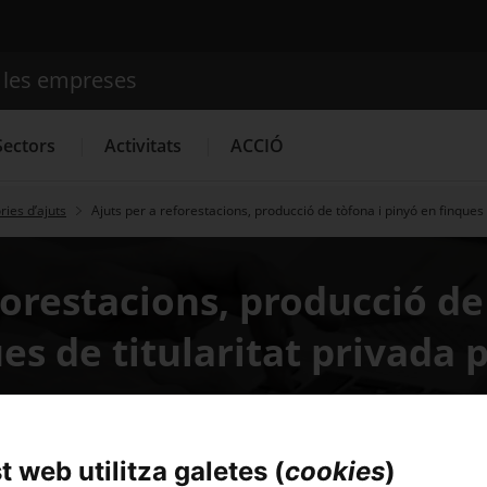
e les empreses
Cercador
Sectors
Activitats
ACCIÓ
ies d’ajuts
Ajuts per a reforestacions, producció de tòfona i pinyó en finques 
Serveis d'innovació
Convocatòries d'ajuts obertes
Últim
forestacions, producció de
es de titularitat privada p
 web utilitza galetes (
cookies
)