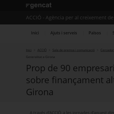
. Obre en una nova finestra.
ACCIÓ - Agència per al creixement d
Inici
Ajuts i serveis
Països
Inici
ACCIÓ
Sala de premsa i comunicació
Cercador 
Generalitat a Girona
Serveis d'internacionalització
Prop de 90 empresari
sobre finançament alt
Girona
A través d’ACCIÓ, a les jornades d’aquest d