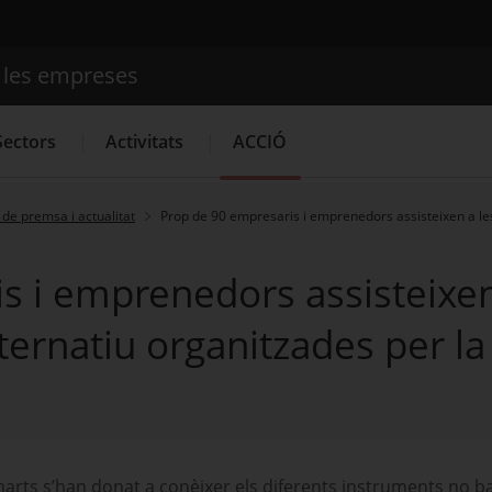
e les empreses
Cercador
Sectors
Activitats
ACCIÓ
de premsa i actualitat
Prop de 90 empresaris i emprenedors assisteixen a le
Serveis d'innovació
Convocatòries d'ajuts obertes
Últim
s i emprenedors assisteixen
ernatiu organitzades per la 
imarts s’han donat a conèixer els diferents instruments no b