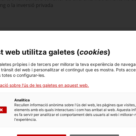
ng o la inversió privada
imarts s’han donat a conèixer els diferents instruments no
t per aconseguir liquiditat, com el
crowdlending
o la
 web utilitza galetes (
cookies
)
ent Alternatiu que recull les diferents plataformes i eines
aletes pròpies i de tercers per millorar la teva experiència de navega
l trànsit del web i personalitzar el contingut que es mostra. Pots acce
han assistit a les sessions sobre
finançament alternatiu
per a
s totes o configurar-les.
imarts a Girona, organitzades per la Generalitat de Catalunya
t de l’empresa catalana.
ació sobre l'ús de les galetes en aquest web.
 Ferran
Rodero
, delegat d’
ACCIÓ a Girona
, i de Sandra Font, cap
IÓ
. Font ha explicat quines són les eines financeres a què
Analítica
alternativa als bancs.
Recullen informació anònima sobre l'ús del web, les pàgines que visites,
elements amb els quals interactues i com has arribat al web. Aquesta in
’inversors fan possible una major independència dels bancs
",
es fa servir per analitzar el comportament dels usuaris al web i millorar-
molt avançat als Estats Units i al Regne Unit i està creixent a
l'experiència.
ncionament d’aquestes eines amb l’objectiu de "
generar
que es tracta d’un finançament molt utilitzat als països més