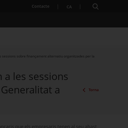
Cercador
. Obre en una nova finestra.
Contacte
CA
s sessions sobre finançament alternatiu organitzades per la
es notícies
Properes activitats
 a les sessions
Generalitat a
Torna
ancaris que els empresaris tenen al seu abast