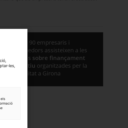
Prop de 90 empresaris i
emprenedors assisteixen a les
sessions sobre finançament
ció,
alternatiu
organitzades per la
ptar-les,
Generalitat a Girona
 els
formació
ne